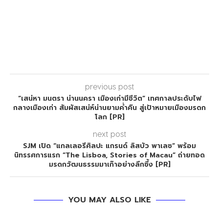
previous post
“เสน่หา มนตรา น่านนครา เมืองเก่ามีชีวิต” เทศกาลประดับไฟ
กลางเมืองเก่า สัมผัสเสน่ห์น่านยามค่ำคืน สู่เป้าหมายเมืองมรดก
โลก [PR]
next post
SJM เปิด “แกลเลอรีศิลปะ แกรนด์ ลิสบัว พาเลซ” พร้อม
นิทรรศการแรก “The Lisboa, Stories of Macau” ถ่ายทอด
มรดกวัฒนธรรมมาเก๊าอย่างลึกซึ้ง [PR]
YOU MAY ALSO LIKE