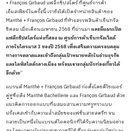
+ François Girbaud แฟล็กชิปสโตร์ ที่ศูนย์การค้า
เอ็มสเฟียร์ในครั้งนี้ เรายังได้เปิดจำหน่ายสินค้าของ
Marithé + François Girbaud ที่ห้างสรรพสินค้าเซ็นทรัล
ชิดลม เมื่อเดือนเมษายน 2568 ที่ผ่านมา
และมีแผนเปิด
แฟล็กชิปสโตร์แห่งที่สอง ณ
ศูนย์การค้าเซ็นทรัลเวิลด์
ภายในไตรมาส
3
ของปี
2568
เพื่อเสริมความครอบคลุม
ทางการตลาดและเข้าถึงกลุ่มเป้าหมายหลักในย่านธุรกิจ
และไลฟ์สไตล์กลางเมือง พร้อมเจาะกลุ่มนักท่องเที่ยวได้
อีกด้วย
”
แบรนด์ Marithé + François Girbaud ก่อตั้งโดยดีไซเนอร์
คู่หูชื่อดัง Marithé Bachellerie และ François Girbaud ด้วย
แนวคิดการออกแบบที่ผสมผสานความหรูหราแบบ
ฝรั่งเศสเข้ากับความล้ำสมัยของแฟชั่นสายสตรีท จน
กลายเป็นหนึ่งในแบรนด์ไอคอนิกที่ได้รับความนิยมอย่าง
สูง โดยเฉพาะในประเทศเกาหลีใต้ ซึ่งกลุ่มคนรุ่นใหม่และ