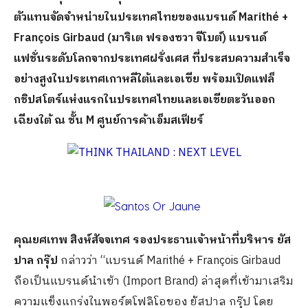
ตัวแทนจัดจำหน่ายในประเทศไทยของแบรนด์
Marithé +
François Girbaud (
มาริเต ฟรองซวา จีโบต์
)
แบรนด์
แฟชั่นระดับโลกจากประเทศฝรั่งเศส ที่ประสบความสำเร็จ
อย่างสูงในประเทศเกาหลีใต้และเอเซีย พร้อมเปิดแฟล็
กชิปสโตร์แห่งแรกในประเทศไทยและเอเชียตะวันออก
เฉียงใต้
ณ ชั้น
M
ศูนย์การค้าเอ็มสเฟียร์
คุณ
ยศเทพ สิงห์สัจจเทศ
รองประธานเจ้าหน้าที่บริหาร
ยัส
ปาล กรุ๊ป
กล่าวว่า “แบรนด์ Marithé + François Girbaud
ถือเป็นแบรนด์นำเข้า (Import Brand) ล่าสุดที่เข้ามาเสริม
ความแข็งแกร่งในพอร์ตโฟลิโอของ ยัสปาล กรุ๊ป โดย