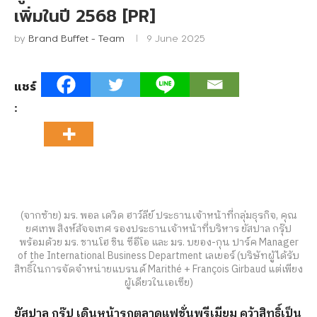
เพิ่มในปี 2568 [PR]
by
Brand Buffet - Team
9 June 2025
แชร์
:
(จากซ้าย) มร. พอล เดวิด ฮาว์ลีย์ ประธานเจ้าหน้าที่กลุ่มธุรกิจ, คุณ
ยศเทพ สิงห์สัจจเทศ รองประธานเจ้าหน้าที่บริหาร ยัสปาล กรุ๊ป
พร้อมด้วย มร. ชานโฮ ชิน ซีอีโอ และ มร. บยอง-กุน ปาร์ค Manager
of the International Business Department เลเยอร์ (บริษัทผู้ได้รับ
สิทธิ์ในการจัดจำหน่ายแบรนด์ Marithé + François Girbaud แต่เพียง
ผู้เดียวในเอเซีย)
ยัสปาล กรุ๊ป เดินหน้ารุกตลาดแฟชั่นพรีเมียม คว้าสิทธิ์
เป็น