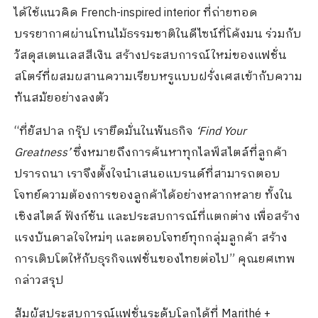
ได้ใช้แนวคิด French-inspired interior ที่ถ่ายทอด
บรรยากาศผ่านโทนไม้ธรรมชาติในดีไซน์ที่โค้งมน ร่วมกับ
วัสดุสเตนเลสสีเงิน สร้างประสบการณ์ใหม่ของแฟชั่น
สโตร์ที่ผสมผสานความเรียบหรูแบบฝรั่งเศสเข้ากับความ
ทันสมัยอย่างลงตัว
“ที่ยัสปาล กรุ๊ป เรายึดมั่นในพันธกิจ
‘Find Your
Greatness’
ซึ่งหมายถึงการค้นหาทุกไลฟ์สไตล์ที่ลูกค้า
ปรารถนา เราจึงตั้งใจนำเสนอแบรนด์ที่สามารถตอบ
โจทย์ความต้องการของลูกค้าได้อย่างหลากหลาย ทั้งใน
เชิงสไตล์ ฟังก์ชัน และประสบการณ์ที่แตกต่าง เพื่อสร้าง
แรงบันดาลใจใหม่ๆ และตอบโจทย์ทุกกลุ่มลูกค้า สร้าง
การเติบโตให้กับธุรกิจแฟชั่นของไทยต่อไป” คุณยศเทพ
กล่าวสรุป
สัมผัสประสบการณ์แฟชั่นระดับโลกได้ที่ Marithé +