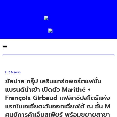
PR News
ยัสปาล กรุ๊ป เสริมแกร่งพอร์ตแฟชั่น
แบรนด์นำเข้า เปิดตัว Marithé +
François Girbaud แฟล็กชิปสโตร์แห่ง
แรกในเอเชียตะวันออกเฉียงใต้ ณ ชั้น M
ศูนย์การค้าเอ็มสเฟียร์ พร้อมขยายสาขา