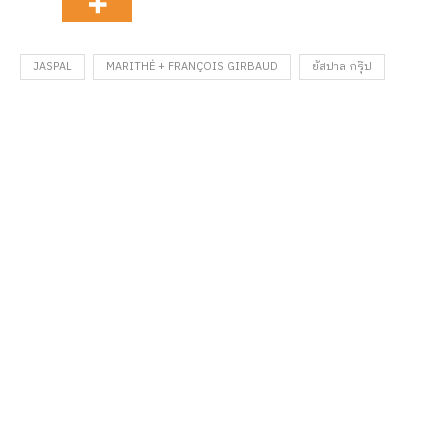
JASPAL
MARITHÉ + FRANÇOIS GIRBAUD
ยัสปาล กรุ๊ป