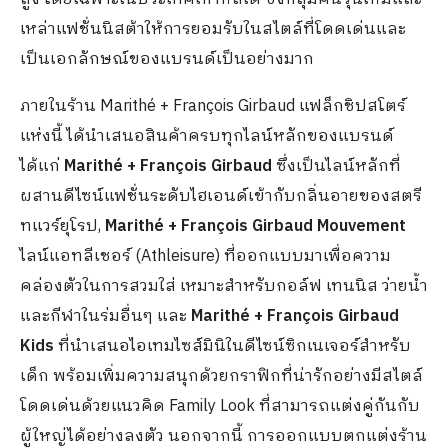
เหล่าแฟชั่นนิสต้าให้การยอมรับในสไตล์ที่โดดเด่นและ
เป็นเอกลักษณ์ของแบรนด์เป็นอย่างมาก
ภายในร้าน Marithé + François Girbaud แฟล็กชิปสโตร์
แห่งนี้ ได้นำเสนอสินค้าครบทุกไลน์หลักของแบรนด์
ได้แก่
Marithé + François Girbaud
ซึ่งเป็นไลน์หลักที่
ผสานดีไซน์แฟชั่นระดับไฮเอนด์เข้ากับกลิ่นอายของสตรี
ทแวร์ยุโรป,
Marithé + François Girbaud
Mouvement
ไลน์แอทลีเชอร์ (Athleisure) ที่ออกแบบมาเพื่อความ
คล่องตัวในการสวมใส่ เหมาะสำหรับกอล์ฟ เทนนิส ว่ายน้ำ
และกีฬาในร่มอื่นๆ และ
Marithé + François Girbaud
Kids
ที่นำเสนอไอเทมไซส์มินิในดีไซน์ซิกเนเจอร์สำหรับ
เด็ก พร้อมเพิ่มความสนุกด้วยกราฟิกที่น่ารักอย่างมีสไตล์
โดดเด่นด้วยแนวคิด Family Look ที่สามารถแต่งคู่กันกับ
ผู้ใหญ่ได้อย่างลงตัว นอกจากนี้ การออกแบบตกแต่งร้าน