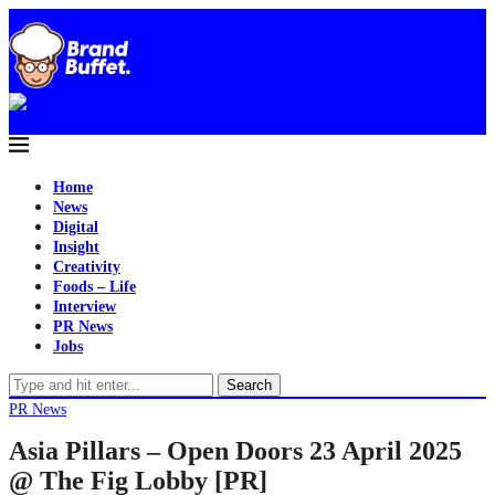
Home
News
Digital
Insight
Creativity
Foods – Life
Interview
PR News
Jobs
Search
PR News
Asia Pillars – Open Doors 23 April 2025
@ The Fig Lobby [PR]