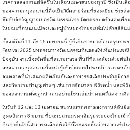
เทศกาลสงกรานต์จัดขึ้นในเดือนเมษายนของทุกปี ซึ่งเป็นเดื
ของความสนุกสนานนี้ถือเป็นวิธีคลายร้อนที่ยอดเยี่ยม ช่วยส่งเสร
ซึมซับจิตวิญญาณของวัฒนธรรมไทย โดยครอบครัวและเพื่อน
ในขณะที่ถนนในเมืองและหมู่บ้านของไทยจะเต็มไปด้วยสีสันและ
ตั้งแต่วันที่ 11 ถึง 15 เมษายนนี้ ผู้ที่เดินทางมาเยือนกรุง
Festival 2025 มหกรรมทางวัฒนธรรมที่แสดงให้เห็นประเพณี
ปัจจุบัน งานนี้จะจัดขึ้นที่สนามหลวง พื้นที่ที่แวดล้อมด้ว
แห่งความสนุกสนานนี้จะนำผู้เข้าร่วมงานไปพบกับ 5 ภาคหล
จนตลาดที่นำเสนอผลิตภัณฑ์และอาหารรสเลิศประจำภูมิภาค 
และกิจกรรมทำบุญต่าง ๆ เช่น การตักบาตร พิธีรดน้ำ และพิธีส
ของสงกรานต์จะถูกนำเสนอผ่านโซนเล่นน้ำ ดนตรีสดจากศิลป
ในวันที่ 12 และ 13 เมษายน ขบวนแห่เทศกาลสงกรานต์อันย
สุดอลังการ 8 ขบวน ที่ผสมผสานมรดกอันรุ่มรวยของไทยเข้ากับ
ตื่นตาตื่นใจนี้สามารถเลือกพักได้ที่โรงแรมชั้นนำหลายแห่งใน