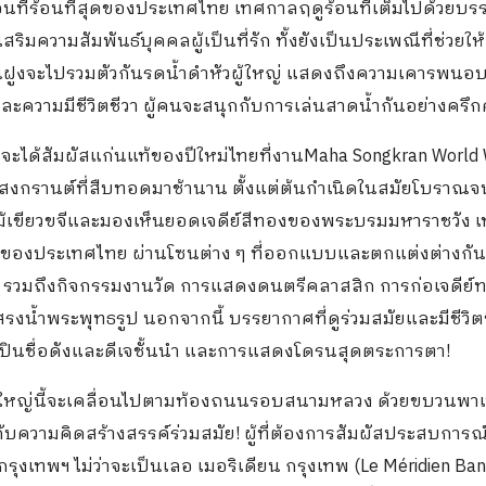
อนที่ร้อนที่สุดของประเทศไทย เทศกาลฤดูร้อนที่เต็มไปด้วยบ
ิมความสัมพันธ์บุคคลผู้เป็นที่รัก ทั้งยังเป็นประเพณีที่ช่วยให้
ฝูงจะไปรวมตัวกันรดน้ำดำหัวผู้ใหญ่ แสดงถึงความเคารพนอ
ความมีชีวิตชีวา ผู้คนจะสนุกกับการเล่นสาดน้ำกันอย่างครึกค
เทพฯ จะได้สัมผัสแก่นแท้ของปีใหม่ไทยที่งานMaha Songkran World
สงกรานต์ที่สืบทอดมาช้านาน ตั้งแต่ต้นกำเนิดในสมัยโบราณจ
ยต้นไม้เขียวขจีและมองเห็นยอดเจดีย์สีทองของพระบรมมหาราชวัง
ักของประเทศไทย ผ่านโซนต่าง ๆ ที่ออกแบบและตกแต่งต่างกั
รวมถึงกิจกรรมงานวัด การแสดงดนตรีคลาสสิก การก่อเจดีย์
รงน้ำพระพุทธรูป นอกจากนี้ บรรยากาศที่ดูร่วมสมัยและมีชีวิต
ินชื่อดังและดีเจชั้นนำ และการแสดงโดรนสุดตระการตา!
ิ่งใหญ่นี้จะเคลื่อนไปตามท้องถนนรอบสนามหลวง ด้วยขบวนพา
ความคิดสร้างสรรค์ร่วมสมัย! ผู้ที่ต้องการสัมผัสประสบการณ์
กรุงเทพฯ ไม่ว่าจะเป็นเลอ เมอริเดียน กรุงเทพ (Le Méridien Ba