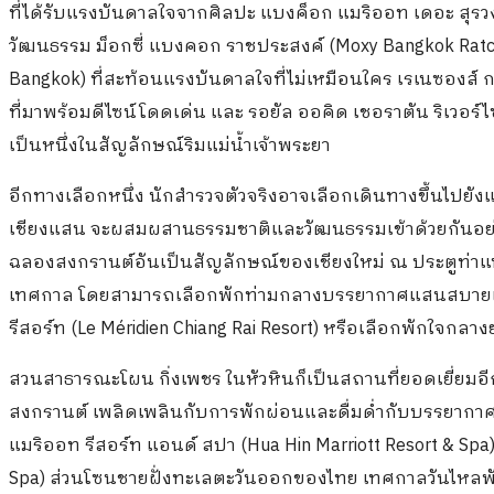
ที่ได้รับแรงบันดาลใจจากศิลปะ แบงค็อก แมริออท เดอะ สุรวง
วัฒนธรรม ม็อกซี่ แบงคอก ราชประสงค์ (Moxy Bangkok Ratcha
Bangkok) ที่สะท้อนแรงบันดาลใจที่ไม่เหมือนใคร เรเนซองส์ 
ที่มาพร้อมดีไซน์โดดเด่น และ รอยัล ออคิด เชอราตัน ริเวอร์ไซ
เป็นหนึ่งในสัญลักษณ์ริมแม่น้ำเจ้าพระยา
อีกทางเลือกหนึ่ง นักสำรวจตัวจริงอาจเลือกเดินทางขึ้นไป
เชียงแสน จะผสมผสานธรรมชาติและวัฒนธรรมเข้าด้วยกันอย่
ฉลองสงกรานต์อันเป็นสัญลักษณ์ของเชียงใหม่ ณ ประตูท่าแพ ท
เทศกาล โดยสามารถเลือกพักท่ามกลางบรรยากาศแสนสบายและ
รีสอร์ท (Le Méridien Chiang Rai Resort) หรือเลือกพักใจกลางย
สวนสาธารณะโผน กิ่งเพชร ในหัวหินก็เป็นสถานที่ยอดเยี่ยม
สงกรานต์ เพลิดเพลินกับการพักผ่อนและดื่มด่ำกับบรรยากา
แมริออท รีสอร์ท แอนด์ สปา (Hua Hin Marriott Resort & Spa
Spa) ส่วนโซนชายฝั่งทะเลตะวันออกของไทย เทศกาลวันไหลพัท