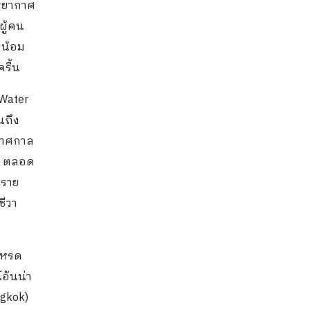
รรยากาศ
ผู้คน
บน้อม
รื้น
 Water
นถึง
 เทศกาล
น ตลอด
ทราย
ชีวา
เหรด
อันน่า
ngkok)