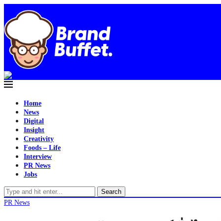
Home
News
Digital
Insight
Creativity
Foods – Life
Interview
PR News
Jobs
Search
PR News