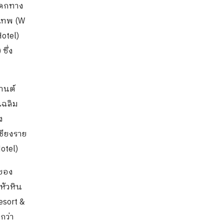
รดกทาง
งเทพ (W
otel)
ซึ่ง
านต์
เฉลิม
ง
ชียงราย
otel)
มของ
หัวหิน
esort &
กว่า