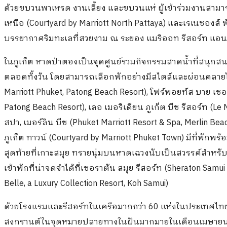
ด้วยขบวนพาเหรด งานเลี้ยง และขบวนแห่ ผู้เข้าร่วมงานสามา
เหนือ (Courtyard by Marriott North Pattaya) และเรเนซองส์ 
บรรยากาศริมทะเลที่สวยงาม ณ ระยอง แมริออท รีสอร์ท แอนด์
ในภูเก็ต หาดป่าตองเป็นจุดศูนย์รวมกิจกรรมสาดน้ำที่สนุกสน
ตลอดทั้งวัน โดยสามารถเลือกพักอย่างมีสไตล์และผ่อนคลายได้ท
Marriott Phuket, Patong Beach Resort), โฟร์พอยท์ส บาย เชอร
Patong Beach Resort), เลอ เมอริเดียน ภูเก็ต บีช รีสอร์ท (Le
สปา, เมอร์ลิน บีช (Phuket Marriott Resort & Spa, Merlin B
ภูเก็ต ทาวน์ (Courtyard by Marriott Phuket Town) มีที่พัก
สุดท้ายที่เกาะสมุย ทรายนุ่มบนหาดเฉวงนับเป็นสวรรค์สำห
เข้าพักที่น่าจดจำได้ที่เชอราตัน สมุย รีสอร์ท (Sheraton Samui
Belle, a Luxury Collection Resort, Koh Samui)
ด้วยโรงแรมและรีสอร์ทในเครือมากกว่า 60 แห่งในประเทศไ
สงกรานต์ในจุดหมายปลายทางในฝันมากมายในเดือนเมษายนนี้ ด้