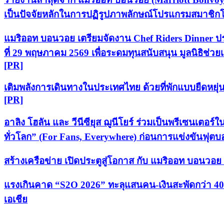
เป็นปัจจัยหลักในการปฏิรูปภาพลักษณ์โปรแกรมสมาชิกโ
แมริออท บอนวอย เตรียมจัดงาน Chef Riders Dinner ประ
ที่ 29 พฤษภาคม 2569 เพื่อระดมทุนสนับสนุน มูลนิธิช่ว
[PR]
เติมพลังการเดินทางในประเทศไทย ด้วยที่พักแบบยืดหยุ
[PR]
อาลิง โฮลัน และ วีนีซียุส ฌูนีโยร์ ร่วมเป็นพรีเซนเต
ทั่วโลก” (For Fans, Everywhere) ก่อนการแข่งขันฟุตบ
สร้างเครือข่าย เปิดประตูสู่โอกาส กับ แมริออท บอนวอ
แรงเกินคาด “S2O 2026” ทะลุแสนคน-เงินสะพัดกว่า 400 ล้
เอเชีย