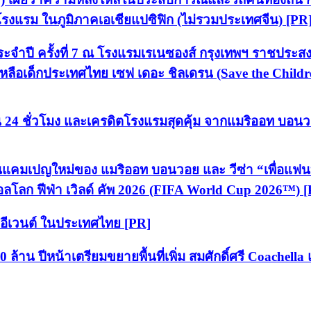
รงแรม ในภูมิภาคเอเชียแปซิฟิก (ไม่รวมประเทศจีน) [PR
จำปี ครั้งที่ 7 ณ โรงแรมเรเนซองส์ กรุงเทพฯ ราชประสงค
ยเหลือเด็กประเทศไทย เซฟ เดอะ ชิลเดรน (Save the Childr
่น 24 ชั่วโมง และเครดิตโรงแรมสุดคุ้ม จากแมริออท บอน
อร์ในแคมเปญใหม่ของ แมริออท บอนวอย และ วีซ่า “เพื่อแฟ
อลโลก ฟีฟ่า เวิลด์ คัพ 2026 (FIFA World Cup 2026™) 
ย อีเวนต์ ในประเทศไทย [PR]
าน ปีหน้าเตรียมขยายพื้นที่เพิ่ม สมศักดิ์ศรี Coachella 