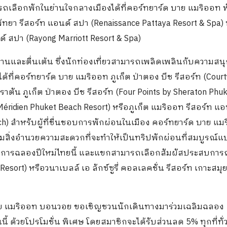
รถเลือกพักในย่านใจกลางเมืองได้ที่คอร์ทยาร์ด บาย แมริออท 
พัทยา รีสอร์ท แอนด์ สปา (Renaissance Pattaya Resort & Spa)
 สปา (Rayong Marriott Resort & Spa)
านและตื่นเต้น ซึ่งนักท่องเที่ยวสามารถเพลิดเพลินกับความสนุ
ี่คอร์ทยาร์ด บาย แมริออท ภูเก็ต ป่าตอง บีช รีสอร์ท (Court
าตัน ภูเก็ต ป่าตอง บีช รีสอร์ท (Four Points by Sheraton Phu
 Méridien Phuket Beach Resort) หรือภูเก็ต แมริออท รีสอร์ท แอ
each) สำหรับผู้ที่ชื่นชอบการพักผ่อนในเมือง คอร์ทยาร์ด บาย แ
พร้อมสิ่งอำนวยความสะดวกที่จะทำให้เป็นทริปพักผ่อนที่สมบูรณ์
รับการฉลองปีใหม่ไทยนี้ และแขกสามารถเลือกสัมผัสประสบการ
 Resort) หรือวนาเบลล์ เอ ลักซ์ซูรี่ คอลเลคชั่น รีสอร์ท เกาะสมุ
ทย แมริออท บอนวอย ขอเชิญชวนนักเดินทางมาร่วมเฉลิมฉลอง
วยโปรโมชั่น พิเศษ โดยสมาชิกจะได้รับส่วนลด 5% ทุกที่ทั่ว