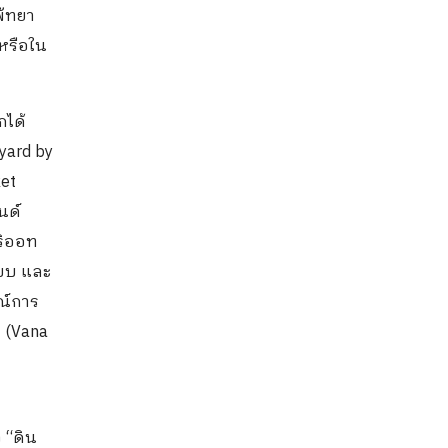
พัทยา
 หรือใน
กได้
yard by
ket
นด์
มริออท
แบบ และ
ณ์การ
ย (Vana
 “ดิน