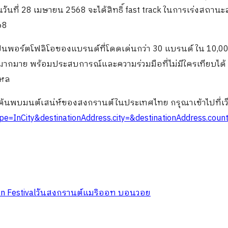
นที่ 28 เมษายน 2568 จะได้สิทธิ์ fast track ในการเร่งสถานะ
68
็นพอร์ตโฟลิโอของแบรนด์ที่โดดเด่นกว่า 30 แบรนด์ ใน 10,00
กมาย พร้อมประสบการณ์และความร่วมมือที่ไม่มีใครเทียบได้ ซ
ใหล
รค้นพบมนต์เสน่ห์ของสงกรานต์ในประเทศไทย กรุณาเข้าไปที่เว็
pe=InCity&destinationAddress.city=&destinationAddress.coun
n Festival
วันสงกรานต์
แมริออท บอนวอย