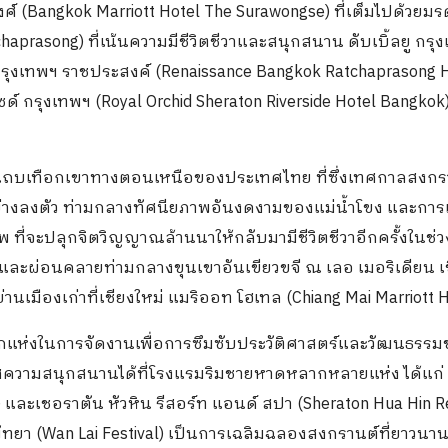
ศ์ (Bangkok Marriott Hotel The Surawongse) ที่เต็มไปด้วยม
prasong) ที่เน้นความมีชีวิตชีวาและสนุกสนาน ดับเบิ้ลยู กรุ
กรุงเทพฯ ราชประสงค์ (Renaissance Bangkok Ratchaprasong H
ด์ กรุงเทพฯ (Royal Orchid Sheraton Riverside Hotel Bangkok) 
ยังแถบเทือกเขาทางตอนเหนือของประเทศไทย ที่ซึ่งเทศกาลสงกร
างลงตัว ท่ามกลางทัศนียภาพอันงดงามของแม่น้ำโขง และการ
ี่จะปลุกจิตวิญญาณล้านนาให้กลับมามีชีวิตชีวาอีกครั้งในช่ว
ผ่อนคลายท่ามกลางขุนเขาอันเขียวขจี ณ เลอ เมอริเดียน เ
่านเมืองเก่าที่เชียงใหม่ แมริออท โฮเทล (Chiang Mai Marriott H
อีกแห่งในการจัดงานเพื่อการซึมซับประวัติศาสตร์และวัฒนธรร
ศความสนุกสนานได้ที่โรงแรมริมชายหาดหลากหลายแห่ง ได้แก่ 
) และเชอราตัน หัวหิน รีสอร์ท แอนด์ สปา (Sheraton Hua Hin R
ยา (Wan Lai Festival) เป็นการเฉลิมฉลองสงกรานต์ที่ยาวนาน