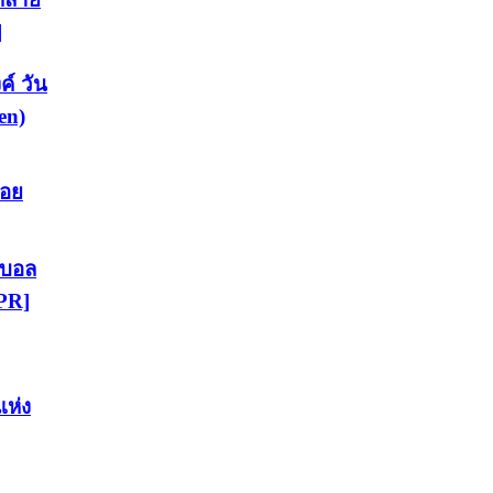
]
์ วัน
en)
วอย
นบอล
[PR]
แห่ง