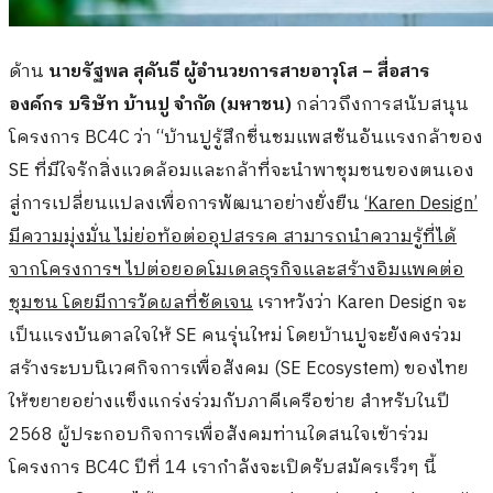
ด้าน
นายรัฐพล สุคันธี ผู้อำนวยการสายอาวุโส – สื่อสาร
องค์กร บริษัท บ้านปู จำกัด (มหาชน)
กล่าวถึงการสนับสนุน
โครงการ BC4C ว่า “บ้านปูรู้สึกชื่นชมแพสชันอันแรงกล้าของ
SE ที่มีใจรักสิ่งแวดล้อมและกล้าที่จะนำพาชุมชนของตนเอง
สู่การเปลี่ยนแปลงเพื่อการพัฒนาอย่างยั่งยืน
‘Karen Design’
มีความมุ่งมั่น ไม่ย่อท้อต่ออุปสรรค สามารถนำความรู้ที่ได้
จากโครงการฯ ไปต่อยอดโมเดลธุรกิจและสร้างอิมแพคต่อ
ชุมชน โดยมีการวัดผลที่ชัดเจน
เราหวังว่า Karen Design จะ
เป็นแรงบันดาลใจให้ SE คนรุ่นใหม่ โดยบ้านปูจะยังคงร่วม
สร้างระบบนิเวศกิจการเพื่อสังคม (SE Ecosystem) ของไทย
ให้ขยายอย่างแข็งแกร่งร่วมกับภาคีเครือข่าย สำหรับในปี
2568 ผู้ประกอบกิจการเพื่อสังคมท่านใดสนใจเข้าร่วม
โครงการ BC4C ปีที่ 14 เรากำลังจะเปิดรับสมัครเร็วๆ นี้