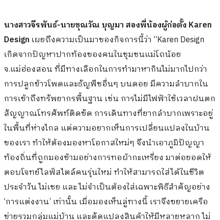
นางสาวจีรพันธ์-นายชุณวัณ บุญมา สองพี่น้องผู้ก่อตั้ง
Karen
Design
เผยถึงความเป็นมาของกิจการนี้ว่า “Karen Design
เกิดจากปัญหาปากท้องของคนในชุมชนแม่โถน้อย
จ.แม่ฮ่องสอน ที่มีทางเลือกในการทำมาหากินไม่มากไปกว่า
การปลูกข้าวโพดและธัญพืชอื่นๆ บนดอย มีความลำบากใน
การเข้าถึงทรัพยากรพื้นฐาน เช่น การไม่มีไฟฟ้าใช้เวลาฝนตก
สัญญาณโทรศัพท์ติดขัด การเดินทางที่ยากลำบากเพราะอยู่
ในพื้นที่ห่างไกล แต่ความอยากเห็นการเปลี่ยนแปลงในบ้าน
ของเรา ทำให้ต้องมองหาโอกาสใหม่ๆ จึงนำเอาภูมิปัญญา
ท้องถิ่นที่ถูกมองข้ามอย่างการทอผ้ากะเหรี่ยง มาต่อยอดให้
ตอบโจทย์ไลฟ์สไตล์คนรุ่นใหม่ ทำให้สามารถใส่ได้ในชีวิต
ประจำวัน ไม่เชย และ ไม่จำเป็นต้องใส่เฉพาะพิธีสำคัญอย่าง
‘การแต่งงาน’ เท่านั้น เมื่อมองเห็นลู่ทางนี้ เราจึงขยายเครือ
ข่ายรวมกลุ่มแม่บ้าน และดัดแปลงสินค้าให้มีหลายหลาก ไม่