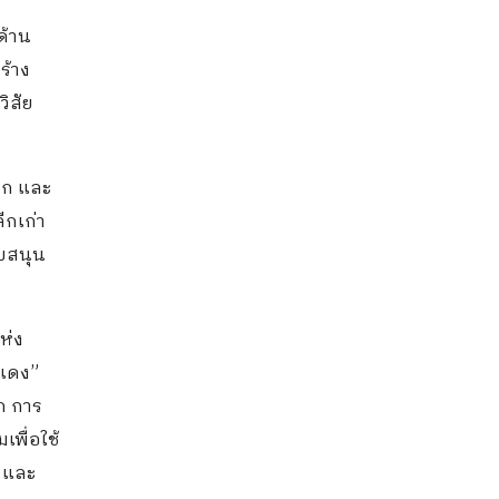
ด้าน
ร้าง
ิสัย
ลก และ
ีกเก่า
ับสนุน
ห่ง
วแดง”
ก การ
พื่อใช้
า และ