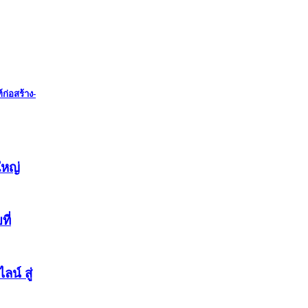
ก่อสร้าง-
ใหญ่
ี่
น์ สู่