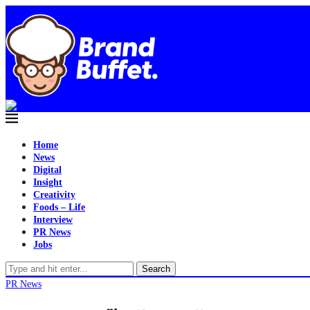
Home
News
Digital
Insight
Creativity
Foods – Life
Interview
PR News
Jobs
Search
PR News