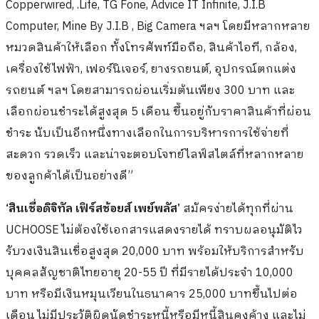
Copperwired, .Life, TG Fone, Advice IT Infinite, J.I.B
Computer, Mine By J.I.B , Big Camera ฯลฯ โดยมีหลากหลาย
หมวดสินค้าให้เลือก ทั้งโทรศัพท์มือถือ, สินค้าไอที, กล้อง,
เครื่องใช้ไฟฟ้า, เฟอร์นิเจอร์, ยางรถยนต์, อุปกรณ์ตกแต่ง
รถยนต์ ฯลฯ โดยสามารถผ่อนเริ่มต้นเพียง 300 บาท และ
เลือกผ่อนชำระได้สูงสุด 5 เดือน ขึ้นอยู่กับราคาสินค้าที่ผ่อน
ชำระ นับเป็นอีกหนึ่งทางเลือกในการบริหารการใช้จ่ายที่
สะดวก รวดเร็ว และน่าจะตอบโจทย์ไลฟ์สไตล์ที่หลากหลาย
ของลูกค้าได้เป็นอย่างดี”
‘สินเชื่อดิจิทัล เฟิร์สช้อยส์ เพย์พลัส’
สมัครง่ายได้ทุกที่ผ่าน
UCHOOSE ไม่ต้องใช้เอกสารแสดงรายได้ ทราบผลอนุมัติไว
รับวงเงินสินเชื่อสูงสุด 20,000 บาท พร้อมให้บริการสำหรับ
บุคคลสัญชาติไทยอายุ 20-55 ปี ที่มีรายได้ประจำ 10,000
บาท หรือมีเงินหมุนเวียนในธนาคาร 25,000 บาทขึ้นไปต่อ
เดือน ไม่มีประวัติผิดนัดชำระหนี้หรือมีหนี้สินคงค้าง และไม่