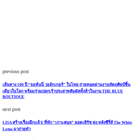
previous post
เส้นทาง 100 ปี “จอห์นนี่ วอล์กเกอร์” ในไทย ถ่ายทอดผ่านงานหัตถศิลป์ชิ้น
เดียวในโลก พร้อมร่วมปลุกเร้าประสาทสัมผัสทั้งห้าในงาน THE BLUE
BOUTIQUE
next post
LISA สร้างเรื่องอีกแล้ว! ที่พัก “เกาะสมุย” ยอดเสิร์ช พุ่ง หลังซีรี่ส์ The White
Lotus มาถ่ายทำ