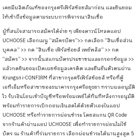
เคยมีผลิตภัณฑ์ของกรุงศรีเฟิร์สช้อยส์มาก่อน และยินยอม
ให้เข้าถึงข้อมูลตามระบบการพิจารณาสินเชื่อ
ผู้ที่สนใจสามารถสมัครได้ง่าย ๆ เพียงดาวน์โหลดแอป
UCHOOSE เลือกเมนู “สมัครบัตร”>> กดเลือก “สินเชื่อส่วน
บุคคล” >> กด “สินเชื่อ เฟิร์สช้อยส์ เพย์พลัส” >> กด
“สมัคร” >> จากนั้นสแกนบัตรประชาชนและกรอกข้อมูล >>
แล้วกดยินยอมเปิดเผยข้อมูลเครดิต และยืนยันตัวตนผ่าน
Krungsri i-CONFIRM ที่สาขากรุงศรีเฟิร์สช้อยส์ หรือที่ตู้
เอทีเอ็มหรือสาขาของธนาคารกรุงศรีอยุธยา ทราบผลอนุมัติ
ไว รับเงินโอนเข้าบัญชีหรือพร้อมเพย์ได้ทันทีหลังการอนุมัติ
พร้อมทำรายการเบิกถอนเงินสดได้ด้วยตัวเองในแอป
UCHOOSE หรือทำรายการผ่อนชำระ โดยสแกน QR Code
จากร้านค้าผ่านแอป UCHOOSE เพื่อทำรายการผ่อนไม่ใช้
บัตร ณ ร้านค้าที่ร่วมรายการ เลือกผ่อนชำระได้นานสูงสุด 5