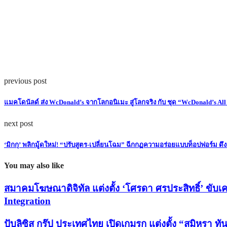
previous post
แมคโดนัลด์ ส่ง WcDonald’s จากโลกอนิเมะ สู่โลกจริง กับ ชุด “WcDonald’s All 
next post
‘มิกกุ’ พลิกมู้ดใหม่! “ปรับสูตร-เปลี่ยนโฉม” ฉีกกฏความอร่อยแบบท็อปฟอร์ม ดึง
You may also like
สมาคมโฆษณาดิจิทัล แต่งตั้ง ‘โศรดา ศรประสิทธิ์’ ขับเค
Integration
ปับลิซิส กรุ๊ป ประเทศไทย เปิดเกมรุก แต่งตั้ง “สมิหรา ท