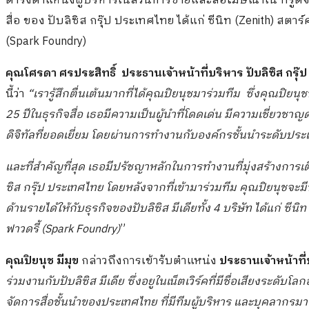
ดำรงตำแหน่งผู้บริหารในส่วนการขายและสื่อโฆษณาใน ทรูดิจิทั
สื่อ ของ ปับลิซิส กรุ๊ป ประเทศไทย ได้แก่ ซีนิท (Zenith) สต
(Spark Foundry)
คุณโศรดา
ศรประสิทธิ์
ประธานเจ้าหน้าที่บริหาร ปับลิซิส กรุ
นี้ว่า
“เรารู้สึกตื่นเต้นมากที่ได้คุณปิยนุชมาร่วมทีม
ซึ่งคุณปิยนุ
25
ปีในธุรกิจสื่อ เธอมีความเป็นผู้นำที่โดดเด่น มีความเชี่ยว
ดิจิทัลที่ยอดเยี่ยม โดยผ่านการทำงานกับองค์กรชั้นนำระดับป
และที่สำคัญที่สุด
เธอมีปรัชญาหลักในการทำงานที่มุ่งสร้างการเต
ซิส กรุ๊ป ประเทศไทย โดยหลังจากที่เข้ามาร่วมทีม คุณปิยนุชจะมี
ด้านรายได้ให้กับธุรกิจของปับลิซิส มีเดียทั้ง
4
บริษัท ได้แก่ ซีนิท
ฟาวดรี้
(Spark Foundry)
”
คุณปิยนุช มีมุข
กล่าวถึงการเข้ารับตำแหน่ง
ประธานเจ้าหน้าที่บ
ร่วมงานกับปับลิซิส มีเดีย ซึ่งอยูในเน็ตเวิร์คที่มีชื่อเสียงระดับโลก
จัดการสื่อชั้นนำของประเทศไทย ที่มีทีมผู้บริหาร และบุคลากรมาก