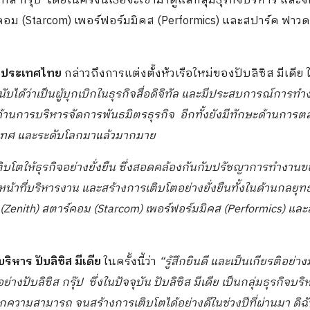
ล กรุ๊ป โดยในครั้งนี้เธอจะเข้ามาดูแลกลุ่มธุรกิจบริหาร และจ
าร์คอม (Starcom) เพอร์ฟอร์มมิคส (Performics) และสปาร์ค ฟาวดร
๊ป ประเทศไทย
กล่าวถึงการแต่งตั้งหัวเรือใหม่ของปับลิซิส มีเดีย ใ
ชนับได้ว่าเป็นผู้บุกเบิกในธุรกิจสื่อดิจิทัล และมีประสบการณ์การทำ
ชาญด้านการบริหารจัดการพันธมิตรธุรกิจ อีกทั้งยังมีทักษะด้านการ
ระเทศ และระดับโลกมาแล้วมากมาย
ิบโตให้ธุรกิจอย่างยั่งยืน ซึ่งสอดคล้องกันกับปรัชญาการทำงานขอ
หน้าที่บริหารงาน และสร้างการเติบโตอย่างยั่งยืนทั้งในด้านกลยุทธ
(Zenith)
สตาร์คอม
(Starcom)
เพอร์ฟอร์มมิคส (
Performics)
และ
ริหาร ปับลิซิส มีเดีย
ในครั้งนี้ว่า
“รู้สึกยินดี และเป็นเกียรติอย่าง
อย่างปับลิซิส กรุ๊ป ซึ่งในปัจจุบัน ปับลิซิส มีเดีย เป็นกลุ่มธุรกิจบร
ความสามารถ จนสร้างการเติบโตได้อย่างดีในช่วงปีที่ผ่านมา ดิฉันเ