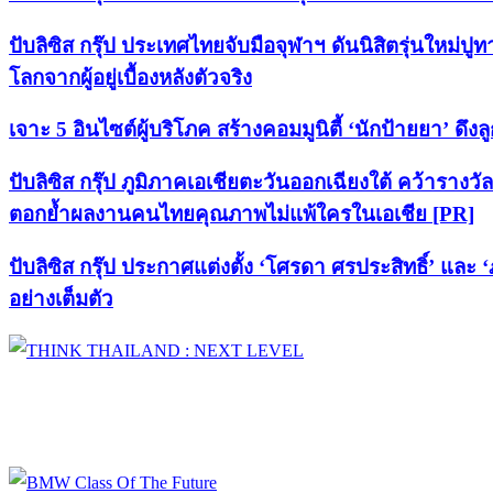
ปับลิซิส กรุ๊ป ประเทศไทยจับมือจุฬาฯ ดันนิสิตรุ่นใหม
โลกจากผู้อยู่เบื้องหลังตัวจริง
เจาะ 5 อินไซต์ผู้บริโภค สร้างคอมมูนิตี้ ‘นักป้ายยา’ ดึ
ปับลิซิส กรุ๊ป ภูมิภาคเอเชียตะวันออกเฉียงใต้ คว้ารางว
ตอกย้ำผลงานคนไทยคุณภาพไม่แพ้ใครในเอเชีย [PR]
ปับลิซิส กรุ๊ป ประกาศแต่งตั้ง ‘โศรดา ศรประสิทธิ์’ และ
อย่างเต็มตัว