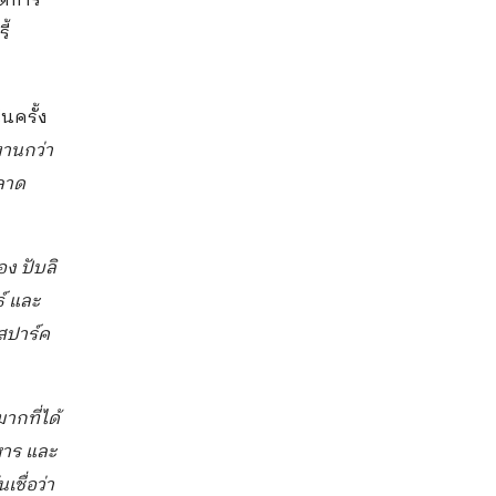
ัดการ
ี้
นครั้ง
งานกว่า
ตลาด
ง ปับลิ
์ และ
สปาร์ค
มากที่ได้
ิหาร และ
ชื่อว่า