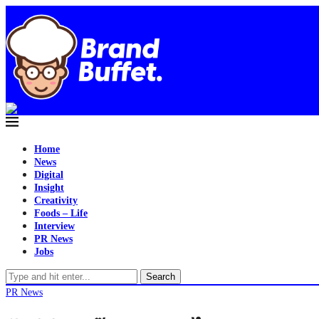
Home
News
Digital
Insight
Creativity
Foods – Life
Interview
PR News
Jobs
Search
PR News