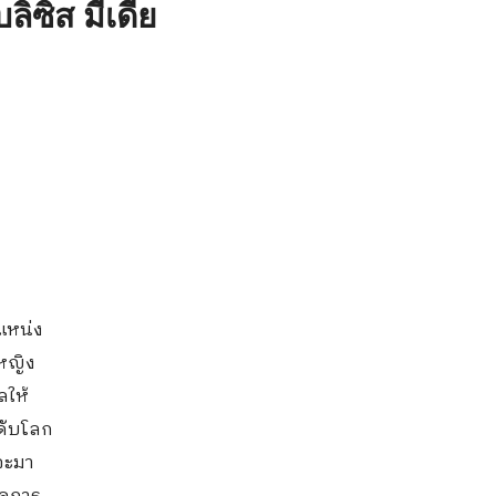
ลิซิส มีเดีย
หน่ง
รหญิง
ลให้
ดับโลก
นจะมา