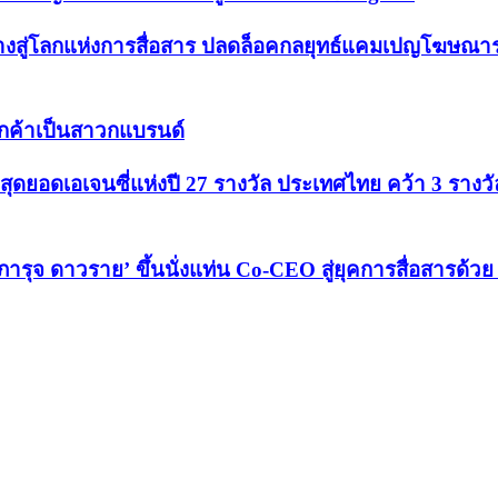
่ปูทางสู่โลกแห่งการสื่อสาร ปลดล็อคกลยุทธ์แคมเปญโฆษณา
งลูกค้าเป็นสาวกแบรนด์
ัลสุดยอดเอเจนซี่แห่งปี 27 รางวัล ประเทศไทย คว้า 3 รางวั
 ‘ภารุจ ดาวราย’ ขึ้นนั่งแท่น Co-CEO สู่ยุคการสื่อสารด้ว