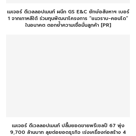
เมเจอร์ ดีเวลลอปเมนท์ ผนึก GS E&C ยักษ์อสังหาฯ เบอร์
1 จากเกาหลีใต้ ร่วมทุนพัฒนาโครงการ “แนวราบ-คอนโด”
ในอนาคต ตอกย้ำความเชื่อมั่นลูกค้า [PR]
เมเจอร์ ดีเวลลอปเมนท์ ปลื้มยอดขายพรีเซลปี 67 พุ่ง
9,700 ล้านบาท ลุยต่อยอดธุรกิจ เร่งเครื่องก่อสร้าง 4