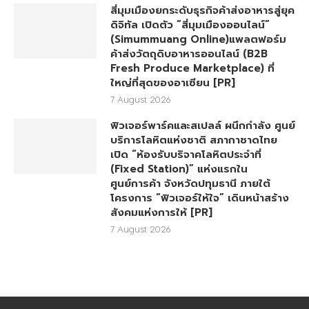
สี่มุมเมืองยกระดับธุรกิจค้าส่งอาหารสู่ยุค
ดิจิทัล เปิดตัว “สี่มุมเมืองออนไลน์”
(Simummuang Online)แพลตฟอร์ม
ค้าส่งวัตถุดิบอาหารออนไลน์ (B2B
Fresh Produce Marketplace) ที่
ใหญ่ที่สุดของอาเซียน [PR]
7 August 2026
ฟิวเจอร์พาร์คและสเปลล์ ผนึกกำลัง ศูนย์
บริการโลหิตแห่งชาติ สภากาชาดไทย
เปิด “ห้องรับบริจาคโลหิตประจำที่
(Fixed Station)” แห่งแรกใน
ศูนย์การค้า จังหวัดปทุมธานี ภายใต้
โครงการ “ฟิวเจอร์ให้ใจ” เดินหน้าสร้าง
สังคมแห่งการให้ [PR]
7 August 2026