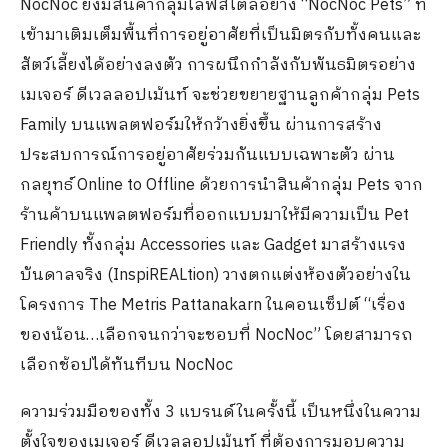
NocNoc ยังมีสินค้ากลุ่มไลฟ์สไตล์อย่าง “NocNoc Pets” ที่
เข้ามาเติมเต็มพื้นที่การอยู่อาศัยที่เป็นมิตรกับทั้งคนและ
สัตว์เลี้ยงได้อย่างลงตัว การผนึกกำลังกับพันธมิตรอย่าง
เมเจอร์ ดีเวลลอปเม้นท์ จะช่วยขยายฐานลูกค้ากลุ่ม Pets
Family บนแพลตฟอร์มให้กว้างยิ่งขึ้น ผ่านการสร้าง
ประสบการณ์การอยู่อาศัยร่วมกันแบบเฉพาะตัว ผ่าน
กลยุทธ์ Online to Offline ด้วยการนำสินค้ากลุ่ม Pets จาก
ร้านค้าบนแพลตฟอร์มที่ออกแบบมาให้มีความเป็น Pet
Friendly ทั้งกลุ่ม Accessories และ Gadget มาสร้างแรง
บันดาลจริง (InspiREALtion) วางตกแต่งห้องตัวอย่างใน
โครงการ The Metris Pattanakarn ในคอนเซ็ปต์ “เรื่อง
ของน้อน…เลือกจนกว่าจะชอบที่ NocNoc” โดยสามารถ
เลือกช้อปได้ทันทีบน NocNoc
ความร่วมมือของทั้ง 3 แบรนด์ในครั้งนี้ เป็นหนึ่งในความ
ตั้งใจของเมเจอร์ ดีเวลลอปเม้นท์ ที่ต้องการมอบความ