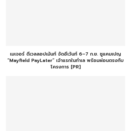
เมเจอร์ ดีเวลลอปเม้นท์ จัดอีเว้นท์ 6–7 ก.ย. ชูแคมเปญ
“Mayfield PayLater” เจ้าแรกในทำเล พร้อมผ่อนตรงกับ
โครงการ [PR]