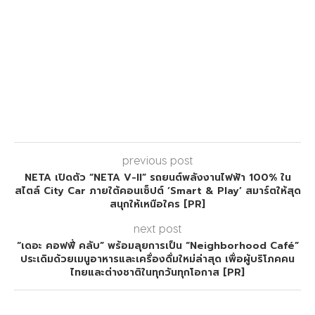
previous post
NETA เปิดตัว “NETA V-II” รถยนต์พลังงานไฟฟ้า 100% ใน
สไตล์ City Car ภายใต้คอนเซ็ปต์ ‘Smart & Play’ สมาร์ตให้สุด
สนุกให้เหนือใคร [PR]
next post
“เดอะ คอฟฟี่ คลับ” พร้อมลุยการเป็น “Neighborhood Café”
ประเดิมด้วยเมนูอาหารและเครื่องดื่มใหม่ล่าสุด เพื่อผู้บริโภคคน
ไทยและต่างชาติในทุกวันทุกโอกาส [PR]