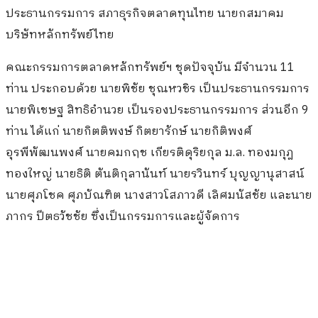
ประธานกรรมการ สภาธุรกิจตลาดทุนไทย นายกสมาคม
บริษัทหลักทรัพย์ไทย
คณะกรรมการตลาดหลักทรัพย์ฯ ชุดปัจจุบัน มีจำนวน 11
ท่าน ประกอบด้วย นายพิชัย ชุณหวชิร เป็นประธานกรรมการ
นายพิเชษฐ สิทธิอำนวย เป็นรองประธานกรรมการ ส่วนอีก 9
ท่าน ได้แก่ นายกิตติพงษ์ กิตยารักษ์ นายกิติพงศ์
อุรพีพัฒนพงศ์ นายคมกฤช เกียรติดุริยกุล ม.ล. ทองมกุฎ
ทองใหญ่ นายธิติ ตันติกุลานันท์ นายรวินทร์ บุญญานุสาสน์
นายศุภโชค ศุภบัณฑิต นางสาวโสภาวดี เลิศมนัสชัย และนาย
ภากร ปีตธวัชชัย ซึ่งเป็นกรรมการและผู้จัดการ