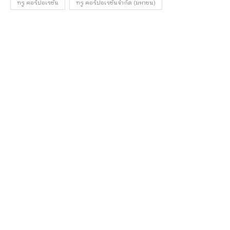
ทรู คอร์ปอเรชั่น
ทรู คอร์ปอเรชั่นจํากัด (มหาชน)