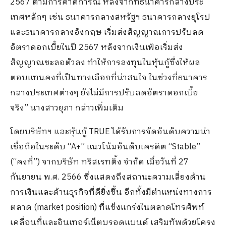
2567 ตามการคาดการณ์ หลังจากที่ธนาคารกลางประ
เทศหลักๆ เช่น ธนาคารกลางสหรัฐฯ ธนาคารกลางยุโรป
และธนาคารกลางอังกฤษ เริ่มส่งสัญญาณการปรับลด
อัตราดอกเบี้ยในปี 2567 หลังจากเงินเฟ้อเริ่มส่ง
สัญญาณชะลอตัวลง ทำให้การลงทุนในหุ้นกู้ซึ่งให้ผล
ตอบแทนคงที่เป็นทางเลือกที่น่าสนใจ ในช่วงที่ธนาคาร
กลางประเทศต่างๆ ยังไม่มีการปรับลดอัตราดอกเบี้ย
จริง” นางสาวยุภา กล่าวเพิ่มเติม
โดยบริษัทฯ และหุ้นกู้ TRUE ได้รับการจัดอันดับความน่า
เชื่อถือในระดับ “A+” แนวโน้มอันดับเครดิต “Stable”
(“คงที่”) จากบริษัท ทริสเรทติ้ง จำกัด เมื่อวันที่ 27
กันยายน พ.ศ. 2566 ซึ่งแสดงถึงสถานะความเสี่ยงด้าน
การเงินและด้านธุรกิจที่ดียิ่งขึ้น อีกทั้งมีตำแหน่งทางการ
ตลาด (market position) ที่แข็งแกร่งในตลาดโทรศัพท์
เคลื่อนที่และอินเทอร์เน็ตบรอดแบนด์ เสริมทัพด้วยโครง