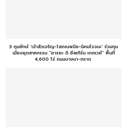
3 ทุนยักษ์ ‘เจ้าสัวเจริญ-โสภณพนิช-นิคมโรจนะ’ ร่วมทุน
เมืองอุตสาหกรรม “อารยะ ดิ อีสเทิร์น เกตเวย์” พื้นที่
4,600 ไร่ ถนนบางนา-ตราด