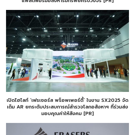
แพลตฟอร์มอสังหาริมทรัพย์ครบวงจร [PR]
เปิดไฮไลท์ ‘เฟรเซอร์ส พร็อพเพอร์ตี้’ ในงาน SX2025 จัด
เต็ม AR ยกระดับประสบการณ์สำรวจโลกอสังหาฯ ที่ร่วมส่ง
มอบคุณค่าให้สังคม [PR]