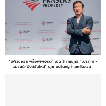
“เฟรเซอร์ส พร็อพเพอร์ตี้” เปิด 3 กลยุทธ์ “โปรดักต์-
แบรนด์-ฟังก์ชันใหม่” บุกคอนโดหรูทำเลหลังสวน