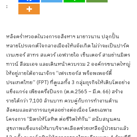
:
หลังคร่ำหวอดในวงการอสังหาฯ มายาวนาน ปลุกปั้น
หลายโปรเจกต์ใจกลางเมืองให้แจ้งเกิด ไม่ว่าจะเป็นปาร์ค
เวนเชอร์ สาทร สแควร์ เอฟวายไอ เซ็นเตอร์ สามย่านมิตร
ทาวน์ สีลมเอจ และเดินหน้าควบรวม 2 องค์กรขนาดใหญ่
ให้อยู่ภายใต้อาณาจักร “เฟรเซอร์ส พร็อพเพอร์ตี้
ประเทศไทย” (FPT) ที่ดูแลทั้ง 3 กลุ่มธุรกิจให้เติบโตอย่าง
แข็งแกร่ง เพียงครึ่งปีแรก (ต.ค.2565 – มี.ค. 66) สร้าง
รายได้กว่า 7,100 ล้านบาท ควบคู่กับการทำงานด้าน
สังคมและสาธารณกุศลอย่างต่อเนื่อง โดยเฉพาะ
โครงการ “มิตรให้โลหิต ต่อชีวิตให้กัน” สนับสนุนคน
สุขภาพแข็งแรงให้มาบริจาคเลือดช่วยเหลือผู้ป่วยมาแล้ว