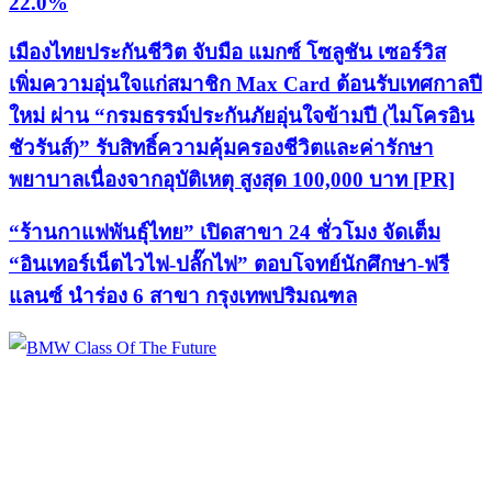
22.0%
เมืองไทยประกันชีวิต จับมือ แมกซ์ โซลูชัน เซอร์วิส
เพิ่มความอุ่นใจแก่สมาชิก Max Card ต้อนรับเทศกาลปี
ใหม่ ผ่าน “กรมธรรม์ประกันภัยอุ่นใจข้ามปี (ไมโครอิน
ชัวรันส์)” รับสิทธิ์ความคุ้มครองชีวิตและค่ารักษา
พยาบาลเนื่องจากอุบัติเหตุ สูงสุด 100,000 บาท [PR]
“ร้านกาแฟพันธุ์ไทย” เปิดสาขา 24 ชั่วโมง จัดเต็ม
“อินเทอร์เน็ตไวไฟ-ปลั๊กไฟ” ตอบโจทย์นักศึกษา-ฟรี
แลนซ์ นำร่อง 6 สาขา กรุงเทพปริมณฑล