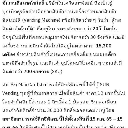
ซันเวนดิ้ง เทคโนโลยี
บริษัทในเครือสหพัฒน์ ถือเป็นผู้
บุกเบิกธุรกิจค้าปลีกขายสินค้าผ่านเครื่องจำหน่ายสินค้า
อัตโนมัติ (Vending Machine) หรือที่เรียกง่าย ๆ กันว่า “ตู้กด
สินค้าอัตโนมัติ” ซึ่งอยู่ในประเทศไทยมากว่า
20
ปี
โดยใน
ปัจจุบันมีพื้นที่ครอบคลุมการให้บริการกว่า 30 จังหวัด และมี
เครื่องจำหน่ายสินค้าอัตโนมัติอยู่ในตลาดกว่า
15,300
เครื่อง
จำหน่ายสินค้าทั้งประเภทเครื่องดื่ม ขนมขบเคี้ยว
บะหมี่กึ่งสำเร็จรูป และสินค้าอุปโภคบริโภคอื่น ๆ รวมแล้วมี
สินค้ากว่า
700
รายการ
(SKU)
สมาชิก Max Card สามารถใช้สิทธิพิเศษนี้ ได้ที่ตู้ SUN
Vending ทุกตู้ที่ร่วมรายการ เมื่อซื้อสินค้า ราคา 12 บาทขึ้นไป
โดยจำกัดสิทธิ์ส่วนลด 2 สิทธิ์ต่อ 1 บัตรสมาชิก ต่อเดือน
และจำกัดสิทธิ์จำนวน 30,000 สิทธิ์ตลอดแคมเปญ
โดย
สมาชิกสามารถใช้สิทธิพิเศษนี้ได้ตั้งแต่วันที่
15 ส.ค. 65 – 15
ก.พ. 66
สิทธิพิเศษนี้ไม่สามารถใช่ร่วมกับส่วนลดส่งเสริมการ