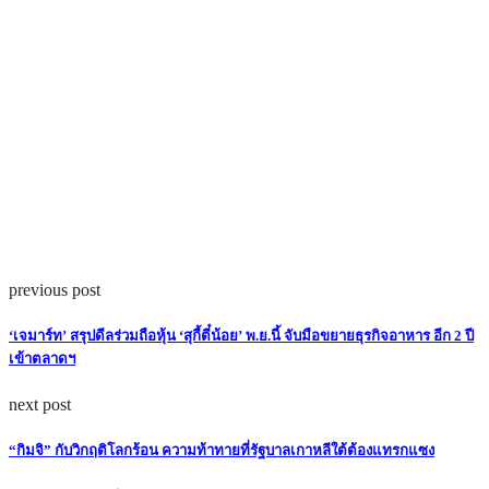
previous post
‘เจมาร์ท’ สรุปดีลร่วมถือหุ้น ‘สุกี้ตี๋น้อย’ พ.ย.นี้ จับมือขยายธุรกิจอาหาร อีก 2 ปี
เข้าตลาดฯ
next post
“กิมจิ” กับวิกฤติโลกร้อน ความท้าทายที่รัฐบาลเกาหลีใต้ต้องแทรกแซง