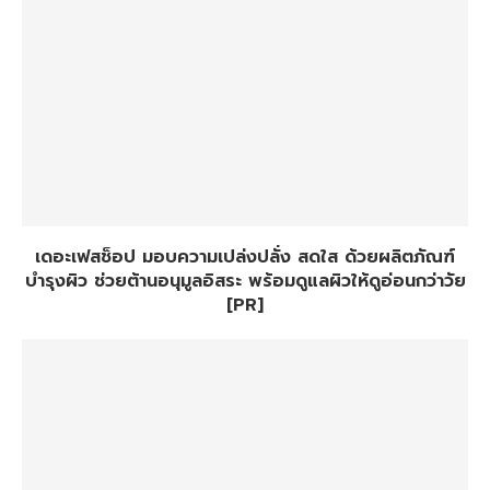
เดอะเฟสช็อป มอบความเปล่งปลั่ง สดใส ด้วยผลิตภัณฑ์
บำรุงผิว ช่วยต้านอนุมูลอิสระ พร้อมดูแลผิวให้ดูอ่อนกว่าวัย
[PR]