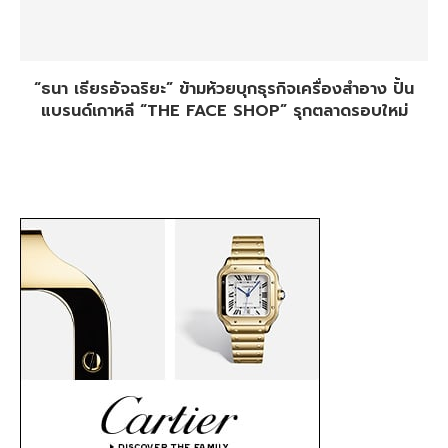
“ธนา เธียรอัจฉริยะ” ข้ามห้วยบุกธุรกิจเครื่องสำอาง ปั้น
แบรนด์เกาหลี “THE FACE SHOP” รุกตลาดรอบใหม่