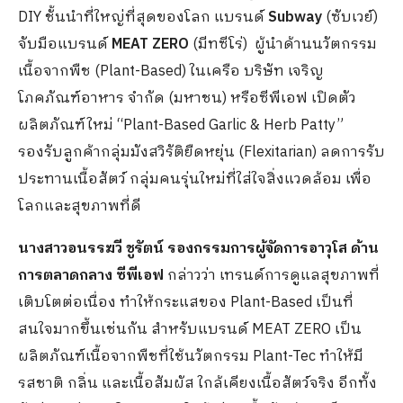
DIY ชั้นนำที่ใหญ่ที่สุดของโลก แบรนด์
Subway
(ซับเวย์)
จับมือแบรนด์
MEAT ZERO
(มีทซีโร่) ผู้นำด้านนวัตกรรม
เนื้อจากพืช (Plant-Based) ในเครือ บริษัท เจริญ
โภคภัณฑ์อาหาร จำกัด (มหาชน) หรือซีพีเอฟ เปิดตัว
ผลิตภัณฑ์ใหม่ “Plant-Based Garlic & Herb Patty”
รองรับลูกค้ากลุ่มมังสวิรัติยืดหยุ่น (Flexitarian) ลดการรับ
ประทานเนื้อสัตว์ กลุ่มคนรุ่นใหม่ที่ใส่ใจสิ่งแวดล้อม เพื่อ
โลกและสุขภาพที่ดี
นางสาวอนรรฆวี ชูรัตน์ รองกรรมการผู้จัดการอาวุโส ด้าน
การตลาดกลาง ซีพีเอฟ
กล่าวว่า เทรนด์การดูแลสุขภาพที่
เติบโตต่อเนื่อง ทำให้กระแสของ Plant-Based เป็นที่
สนใจมากขึ้นเช่นกัน สำหรับแบรนด์ MEAT ZERO เป็น
ผลิตภัณฑ์เนื้อจากพืชที่ใช้นวัตกรรม Plant-Tec ทำให้มี
รสชาติ กลิ่น และเนื้อสัมผัส ใกล้เคียงเนื้อสัตว์จริง อีกทั้ง