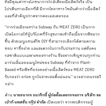
ยังมีคุณค่าทางโภชนาการใกล้เคียงเนื้อสัตว์จริง เป็น
โปรตีนทางเลือกที่ดี มีกากใยอาหาร ไขมันต่ำกว่าเนื้อสัตว์
และที่สำคัญปราศจากคอเลสเตอรอล
“การร่วมมือระหว่าง Subway กับ MEAT ZERO เป็นการ
เปิดโอกาสให้ผู้บริโภคที่รักสุขภาพเข้าถึงเนื้อจากพืชมาก
ขึ้น ด้วยเมนูแซนด์วิช DIY ที่สามารถเลือกได้ตามความ
ชอบ หาซื้อง่าย และสะดวกในการรับประทาน แต่ยังคง
รสชาติแบบเฉพาะของทางร้าน จึงอยากเชิญชวนทุกท่าน
มาร่วมลิ้มลองเมนูใหม่ของ Subway ที่ทำจาก Plant-
Based หรือพืชที่อร่อยอย่างเนื้อสัตว์ของ MEAT ZERO
รับรองว่า อร่อย ถูกใจสายเฮลตี้แน่นอน” นางสาวอนรรฆวี
กล่าว
ด้าน
นายธนากร ธนวริทธิ์ ผู้ก่อตั้งและกรรมการ บริษัท อะ
เบ้าท์ แพสชั่น กรุ๊ป จำกัด
เปิดเผยว่า จากพฤติกรรมผู้