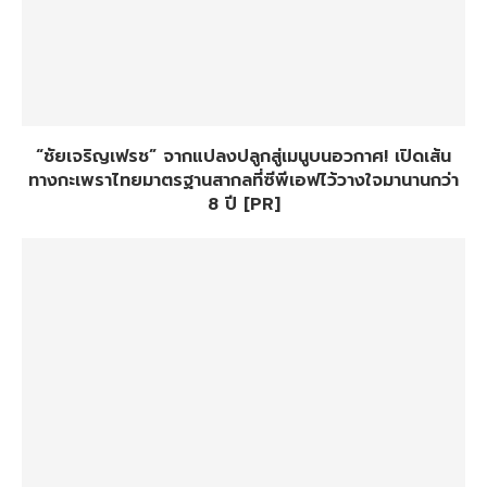
“ชัยเจริญเฟรช” จากแปลงปลูกสู่เมนูบนอวกาศ! เปิดเส้น
ทางกะเพราไทยมาตรฐานสากลที่ซีพีเอฟไว้วางใจมานานกว่า
8 ปี [PR]