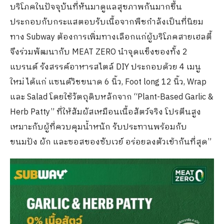
บริโภคในปัจจุบันที่หันมาดูแลสุขภาพกันมากขึ้น
ประกอบกับกระแสตอบรับเนื้อจากพืชกำลังเป็นที่นิยม
ทาง Subway ต้องการเพิ่มทางเลือกแก่ผู้บริโภคสายเฮลตี้
จึงร่วมพัฒนากับ MEAT ZERO นำจุดแข็งของทั้ง 2
แบรนด์ รังสรรค์อาหารสไตล์ DIY ประกอบด้วย 4 เมนู
ใหม่ ได้แก่ แซนด์วิชขนาด 6 นิ้ว, Foot long 12 นิ้ว, Wrap
และ Salad โดยใช้วัตถุดิบหลักจาก “Plant-Based Garlic &
Herb Patty” ที่ให้สัมผัสเหมือนเนื้อสัตว์จริง โปรตีนสูง
เหมาะกับผู้ที่ควบคุมน้ำหนัก รับประทานพร้อมกับ
ขนมปัง ผัก และซอสของซับเวย์ อร่อยลงตัวเข้ากันที่สุด”