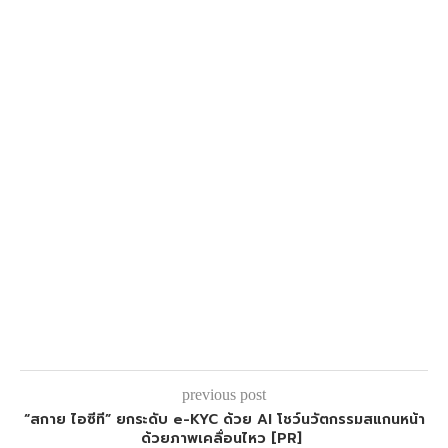
previous post
“สกาย ไอซีที” ยกระดับ e-KYC ด้วย AI โชว์นวัตกรรมสแกนหน้า
ด้วยภาพเคลื่อนไหว [PR]