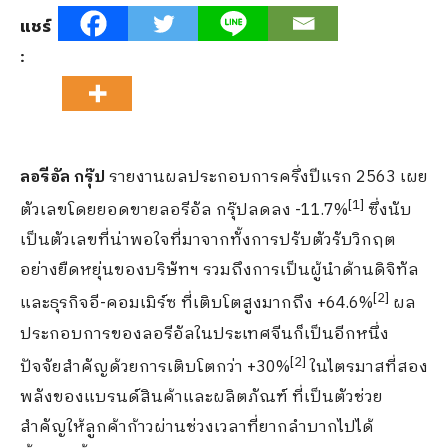
แชร์
:
ลอรีอัล กรุ๊ป
รายงานผลประกอบการครึ่งปีแรก 2563 เผย
[
1]
ตัวเลขโดยยอดขายลอรีอัล กรุ๊ปลดลง -11.7%
ซึ่งนับ
เป็นตัวเลขที่น่าพอใจที่มาจากทั้งการปรับตัวรับวิกฤต
อย่างยืดหยุ่นของบริษัทฯ รวมถึงการเป็นผู้นำด้านดิจิทัล
[
2]
และธุรกิจอี-คอมเมิร์ซ ที่เติบโตสูงมากถึง +64.6%
ผล
ประกอบการของลอรีอัลในประเทศจีนก็เป็นอีกหนึ่ง
[
2]
ปัจจัยสำคัญด้วยการเติบโตกว่า +30%
ในไตรมาสที่สอง
พลังของแบรนด์สินค้าและผลิตภัณฑ์ ที่เป็นตัวช่วย
สำคัญให้ลูกค้าก้าวผ่านช่วงเวลาที่ยากลำบากไปได้