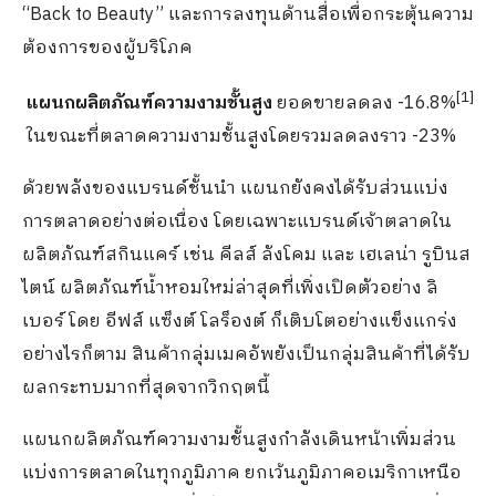
“Back to Beauty” และการลงทุนด้านสื่อเพื่อกระตุ้นความ
ต้องการของผู้บริโภค
[
1]
แผนกผลิตภัณฑ์ความงามชั้นสูง
ยอดขายลดลง -16.8%
ในขณะที่ตลาดความงามชั้นสูงโดยรวมลดลงราว -23%
ด้วยพลังของแบรนด์ชั้นนำ แผนกยังคงได้รับส่วนแบ่ง
การตลาดอย่างต่อเนื่อง โดยเฉพาะแบรนด์เจ้าตลาดใน
ผลิตภัณฑ์สกินแคร์ เช่น คีลส์ ลังโคม และ เฮเลน่า รูบินส
ไตน์ ผลิตภัณฑ์น้ำหอมใหม่ล่าสุดที่เพิ่งเปิดตัวอย่าง ลิ
เบอร์ โดย อีฟส์ แซ็งต์ โลร็องต์ ก็เติบโตอย่างแข็งแกร่ง
อย่างไรก็ตาม สินค้ากลุ่มเมคอัพยังเป็นกลุ่มสินค้าที่ได้รับ
ผลกระทบมากที่สุดจากวิกฤตนี้
แผนกผลิตภัณฑ์ความงามชั้นสูงกำลังเดินหน้าเพิ่มส่วน
แบ่งการตลาดในทุกภูมิภาค ยกเว้นภูมิภาคอเมริกาเหนือ