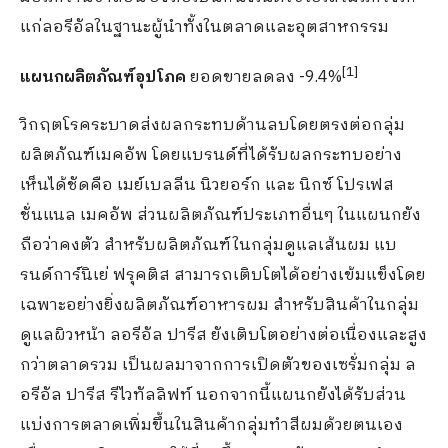
แก่ลอรีอัลในฐานะผู้นำทั้งในตลาดและอุตสาหกรรม
[
1]
แผนกผลิตภัณฑ์อุปโภค
ยอดขายลดลง -9.4%
วิกฤตโรคระบาดส่งผลกระทบด้านลบโดยตรงต่อกลุ่ม
ผลิตภัณฑ์เมคอัพ โดยแบรนด์ที่ได้รับผลกระทบอย่าง
เห็นได้ชัดคือ เมย์เบลลีน นิวยอร์ก และ นิกซ์ โปรเฟส
ชั่นแนล เมคอัพ ส่วนผลิตภัณฑ์ประเภทอื่นๆ ในแผนกยัง
ถือว่าคงตัว สำหรับผลิตภัณฑ์ในกลุ่มดูแลเส้นผม แบ
รนด์การ์นิเย่ ฟรุคติส สามารถเติบโตได้อย่างเข้มแข็งโดย
เฉพาะอย่างยิ่งผลิตภัณฑ์อาหารผม สำหรับสินค้าในกลุ่ม
ดูแลผิวหน้า ลอรีอัล ปารีส ยังเติบโตอย่างต่อเนื่องและสูง
กว่าตลาดรวม เป็นผลมาจากการเปิดตัวของเซรั่มกลุ่ม ล
อรีอัล ปารีส รีไวทัลลิฟท์ นอกจากนี้แผนกยังได้รับส่วน
แบ่งการตลาดเพิ่มขึ้นในสินค้ากลุ่มทำสีผมด้วยตนเอง