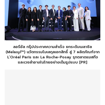
ลอรีอัล กรุ๊ปประกาศความสำเร็จ ยกระดับเมลาซิล
(Melasyl™) นวัตกรรมโมเลกุลเอกสิทธิ์ สู่ 7 ผลิตภัณฑ์จาก
L’Oréal Paris และ La Roche-Posay รุกตลาดแมสทีจ
และเวชสำอางในไทยอย่างเต็มรูปแบบ [PR]