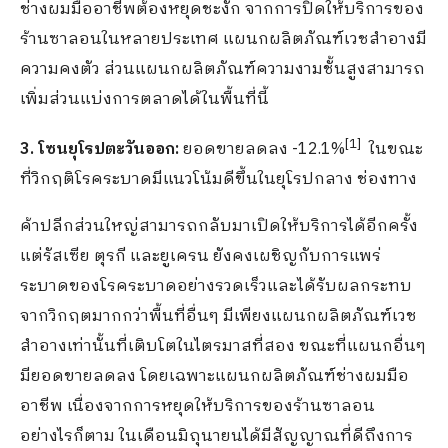
ช่างผมมืออาชีพต้องหยุดชะงัก จากการปิดให้บริการของ
ร้านซาลอนในหลายประเทศ แผนกผลิตภัณฑ์เวชสำอางมี
ความคงตัว ส่วนแผนกผลิตภัณฑ์ความงามชั้นสูงสามารถ
เพิ่มส่วนแบ่งการตลาดได้ในพื้นที่นี้
[
1]
3. โซนยุโรปตะวันออก:
ยอดขายลดลง -12.1%
ในขณะ
ที่วิกฤติโรคระบาดมีแนวโน้มดีขึ้นในยุโรปกลาง ช่องทาง
ค้าปลีกส่วนใหญ่สามารถกลับมาเปิดให้บริการได้อีกครั้ง
แต่รัสเซีย ตุรกี และยูเครน ยังคงเผชิญกับการแพร่
ระบาดของโรคระบาดอย่างรวดเร็วและได้รับผลกระทบ
จากวิกฤตมากกว่าพื้นที่อื่นๆ มีเพียงแผนกผลิตภัณฑ์เวช
สำอางเท่านั้นที่เติบโตในไตรมาสที่สอง ขณะที่แผนกอื่นๆ
มียอดขายลดลง โดยเฉพาะแผนกผลิตภัณฑ์ช่างผมมือ
อาชีพ เนื่องจากการหยุดให้บริการของร้านซาลอน
อย่างไรก็ตาม ในเดือนมิถุนายนได้มีสัญญาณที่ดีถึงการ