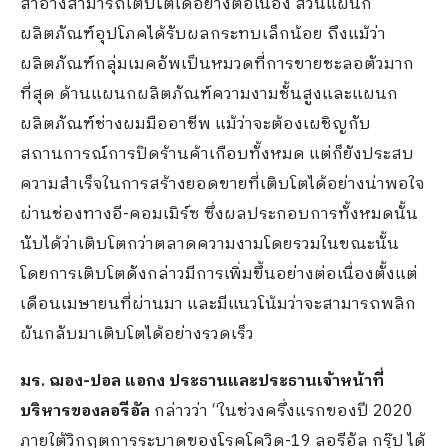
สำอางสามารถเติบโตได้อย่างต่อเนื่อง ส่วนแผนก
ผลิตภัณฑ์อุปโภคได้รับผลกระทบเล็กน้อย ถึงแม้ว่า
ผลิตภัณฑ์กลุ่มเมคอัพเป็นหมวดที่การขายชะลอตัวมาก
ที่สุด ด้านแผนกผลิตภัณฑ์ความงามชั้นสูงและแผนก
ผลิตภัณฑ์ช่างผมมืออาชีพ แม้ว่าจะต้องเผชิญกับ
สถานการณ์การปิดร้านค้าเกือบทั้งหมด แต่ก็ยังประสบ
ความสำเร็จในการสร้างยอดขายที่เติบโตได้อย่างน่าพอใจ
ผ่านช่องทางอี-คอมเมิร์ซ ซึ่งผลประกอบการทั้งหมดนั้น
นับได้ว่าเติบโตกว่าตลาดความงามโดยรวมในขณะนั้น
โดยการเติบโตดังกล่าวมีการเพิ่มขึ้นอย่างต่อเนื่องตั้งแต่
เดือนเมษายนที่ผ่านมา และมีแนวโน้มว่าจะสามารถพลิก
ผันกลับมาเติบโตได้อย่างรวดเร็ว
มร. ฌอง-ปอล แอกง ประธานและประธานเจ้าหน้าที่
บริหารของลอรีอัล
กล่าวว่า “ในช่วงครึ่งแรกของปี 2020
ภายใต้วิกฤตการระบาดของโรคโควิด-19 ลอรีอัล กรุ๊ป ได้