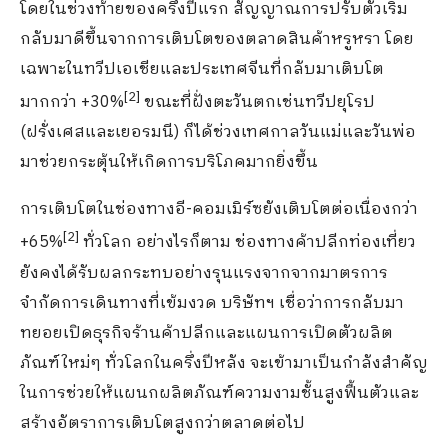
โดยในช่วงท้ายของครึ่งปีแรก สัญญาณการปรับตัวเริ่ม
กลับมาดีขึ้นจากการเติบโตของตลาดสินค้าหรูหรา โดย
เฉพาะในทวีปเอเชียและประเทศจีนที่กลับมาเติบโต
[
2]
มากกว่า +30%
ขณะที่ฝั่งตะวันตกเช่นทวีปยุโรป
(ฝรั่งเศสและเยอรมนี) ก็ได้ช่วงเทศกาลวันแม่และวันพ่อ
มาช่วยกระตุ้นให้เกิดการบริโภคมากยิ่งขึ้น
การเติบโตในช่องทางอี-คอมเมิร์ซยังเติบโตต่อเนื่องกว่า
[
2]
+65%
ทั่วโลก อย่างไรก็ตาม ช่องทางค้าปลีกท่องเที่ยว
ยังคงได้รับผลกระทบอย่างรุนแรงจากจากมาตรการ
จำกัดการเดินทางที่เข้มงวด บริษัทฯ เชื่อว่าการกลับมา
ทยอยเปิดธุรกิจร้านค้าปลีกและแผนการเปิดตัวผลิต
ภัณฑ์ใหม่ๆ ทั่วโลกในครึ่งปีหลัง จะเข้ามาเป็นกำลังสำคัญ
ในการช่วยให้แผนกผลิตภัณฑ์ความงามชั้นสูงฟื้นตัวและ
สร้างอัตราการเติบโตสูงกว่าตลาดต่อไป