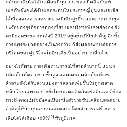
กลับมาเติบโตได้ในเดือนมิถุนายน ขณะที่ผลิตภัณฑ์
เมคอัพยังคงได้รับผลกระทบในประเทศญี่ปุ่นและเอเชีย
ใต้เนื่องจากการแพร่ระบาดที่เพิ่มสูงขึ้น และจากการหยุด
ชะงักของธุรกิจการท่องเที่ยว เขตบริหารพิเศษฮ่องกง ยัง
คงมียอดขายตามหลังปี 2019 อยู่อย่างมีนัยสำคัญ อีกทั้ง
การแพร่ระบาดอย่างเป็นวงกว้าง ก็ส่งผลกระทบต่อการ
บริโภคของผู้บริโภคในอินเดียเป็นอย่างมากอีกด้วย
อย่างไรก็ตาม ภายใต้สถานการณ์ที่ยากลำบากนี้ แผนก
ผลิตภัณฑ์ความงามชั้นสูง และแผนกผลิตภัณฑ์เวช
สำอาง ยังได้รับส่วนแบ่งการตลาดเพิ่มขึ้นในทุกตลาด
หลัก โดยเฉพาะอย่างยิ่งในหมวดผลิตภัณฑ์สกินแคร์ ช่อง
ทางอี-คอมเมิร์ซยังคงเป็นหนึ่งตัวช่วยขับเคลื่อนยอดขาย
สำคัญให้กับทุกแผนกและตลาด โดยสามารถสร้างการ
[2]
เติบโตได้เกือบ +60%
ทั่วภูมิภาค