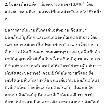
[
1]
2. โซนละตินอเมริกา
มียอดขายลดลง -13.9%
โดย
แต่ละประเทศมีสถานการณ์ที่แตกต่างกันออกไป ซึ่งหนึ่ง
ใน
ผลการดำเนินงานที่โดดเด่นอย่างมาก คือแผนก
ผลิตภัณฑ์อุปโภค และแผนกผลิตภัณฑ์เวชสำอาง โดย
เฉพาะแบรนด์เซราวีในประเทศบราซิล และหลังจากการ
ล็อกดาวน์ในเดือนเมษายนและพฤษภาคม ทุกพื้นที่กลับ
มามีสัญญาณฟื้นตัวขึ้นอีกครั้งในเดือนมิถุนายนจากการ
ที่ร้านค้าสามารถกลับมาเปิดให้บริการได้ควบคู่ไปกับการ
เติบโตของช่องทางอี-คอมเมิร์ซในไตรมาสที่สอง ซึ่ง
เติบโตเพิ่มขึ้นถึงสามหลัก ขณะเดียวกัน ผลิตภัณฑ์ดูแล
ผิวก็เติบโตอย่างแข็งแกร่ง ผลิตภัณฑ์ทำสีผมภายใต้
แผนกผลิตภัณฑ์อุปโภคเองก็เติบโตต่อเนื่อง อย่างไร
ก็ตาม ในไตรมาสที่สอง การเติบโตของแผนกผลิตภัณฑ์