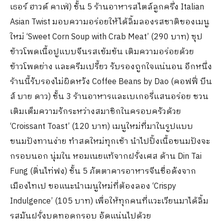
เธอร์ ฮาวด์ คาเฟ่) ชั้น 5 ร้านอาหารสไตล์ลูกครึ่ง Italian
Asian Twist มอบความอร่อยให้ได้ลิ้มลองรสชาติของเมนู
ใหม่ ‘Sweet Corn Soup with Crab Meat’ (290 บาท) ซุป
ข้าวโพดเนื้อปูแบบจีนรสเข้มข้น เติมความอร่อยด้วย
ข้าวโพดย่าง และครีมเปรี้ยว รับรองถูกใจแน่นอน อีกหนึ่ง
ร้านนี้รับรองไม่ผิดหวัง Coffee Beans by Dao (คอฟฟี่ บีน
ส์ บาย ดาว) ชั้น 3 ร้านอาหารและเบเกอรี่แสนอร่อย ชวน
เติมเต็มความรักระหว่างสมาชิกในครอบครัวด้วย
‘Croissant Toast’ (120 บาท) เมนูใหม่ที่มาในรูปแบบ
ขนมปังทานง่าย ทำสดใหม่ทุกเช้า นำไปปิ้งเนื้อขนมปังจะ
กรอบนอก นุ่มใน หอมเนยแท้จากฝรั่งเศส ด้าน Din Tai
Fung (ติ่นไท่ฟง) ชั้น 5 ภัตตาคารอาหารจีนชื่อดังจาก
เมืองไทเป ขอแนะนำเมนูใหม่ที่ต้องลอง ‘Crispy
Indulgence’ (105 บาท) เพื่อให้ทุกคนที่แวะเวียนมาได้ลิ้ม
รสมันฝรั่งบดทอดกรอบ อัดแน่นไปด้วย