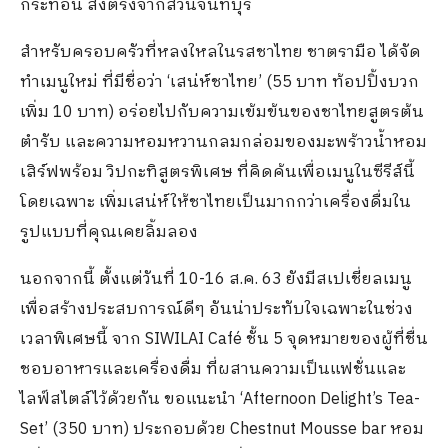
กระท้อน ส่งตรงจากสวนจันทบุรี
สำหรับครอบครัวที่หลงใหลในรสชาไทย ชาตรามือ ได้จัด
ทำเมนูใหม่ ที่มีชื่อว่า ‘เสน่ห์ชาไทย’ (55 บาท ท้อปปิ้งบวก
เพิ่ม 10 บาท) อร่อยไปกับความเข้มข้นของชาไทยสูตรต้น
ตำรับ และความหอมหวานกลมกล่อมของมะพร้าวน้ำหอม
เสิร์ฟพร้อม วิปกะทิสูตรพิเศษ ที่คิดค้นเพื่อเมนูในซีรีส์นี้
โดยเฉพาะ เพิ่มเสน่ห์ให้ชาไทยเป็นมากกว่าเครื่องดื่มใน
รูปแบบที่คุณเคยลิ้มลอง
นอกจากนี้ ตั้งแต่วันที่ 10-16 ส.ค. 63 ยังมีสเปเชี่ยลเมนู
เพื่อสร้างประสบการณ์ดีๆ อันน่าประทับใจเฉพาะในช่วง
เวลาพิเศษนี้ จาก SIWILAI Café ชั้น 5 จุดหมายของผู้ที่ชื่น
ชอบอาหารและเครื่องดื่ม ที่ผสานความเป็นแฟชั่นและ
ไลฟ์สไตล์ไว้ด้วยกัน ขอแนะนำ ‘Afternoon Delight’s Tea-
Set’ (350 บาท) ประกอบด้วย Chestnut Mousse bar หอม