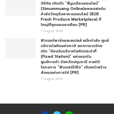
ดิจิทัล เปิดตัว “สี่มุมเมืองออนไลน์”
(Simummuang Online)แพลตฟอร์ม
ค้าส่งวัตถุดิบอาหารออนไลน์ (B2B
Fresh Produce Marketplace) ที่
ใหญ่ที่สุดของอาเซียน [PR]
7 August 2026
ฟิวเจอร์พาร์คและสเปลล์ ผนึกกำลัง ศูนย์
บริการโลหิตแห่งชาติ สภากาชาดไทย
เปิด “ห้องรับบริจาคโลหิตประจำที่
(Fixed Station)” แห่งแรกใน
ศูนย์การค้า จังหวัดปทุมธานี ภายใต้
โครงการ “ฟิวเจอร์ให้ใจ” เดินหน้าสร้าง
สังคมแห่งการให้ [PR]
7 August 2026