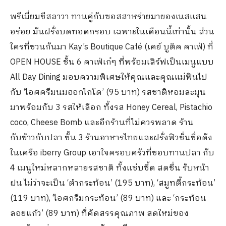
พรีเมี่ยมชีสลาวา ทานคู่กับซอสสาหร่ายมายองเนสแสน
อร่อย มันฝรั่งบดทอดกรอบ เฉพาะในเดือนนี้เท่านั้น ส่วน
ใครที่ชวนกันมา Kay’s Boutique Café (เคย์ บูติค คาเฟ่) ที่
OPEN HOUSE ชั้น 6 คาเฟ่เก๋ๆ ที่พร้อมเสิร์ฟเป็นเมนูแบบ
All Day Dining มอบความพิเศษให้คุณและคุณแม่ฟินไป
กับ ‘ไอศครีมนมฮอกไกโด’ (95 บาท) รสชาติหอมละมุน
มาพร้อมกับ 3 รสให้เลือก ทั้งรส Honey Cereal, Pistachio
coco, Cheese Bomb และอีกร้านที่ไม่ควรพลาด ร้าน
กับข้าวกับปลา ชั้น 3 ร้านอาหารไทยและฝรั่งฟิวชั่นชื่อดัง
ในเครือ iberry Group เอาใจครอบครัวที่ชอบทานปลา กับ
4 เมนูใหม่หลากหลายรสชาติ ทั้งแซ่บซี้ด สดชื่น รับหน้า
ฝน ไม่ว่าจะเป็น ‘ตำกระท้อน’ (195 บาท), ‘สมูทตี้กระท้อน’
(119 บาท), ‘ไอศกรีมกระท้อน’ (89 บาท) และ ‘กระท้อน
ลอยแก้ว’ (89 บาท) ที่คัดสรรคุณภาพ สดใหม่ของ