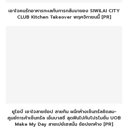
เอาใจคนรักอาหารทะเลกับการกลับมาของ SIWILAI CITY
CLUB Kitchen Takeover พฤศจิกายนนี้ [PR]
ยูโอบี เอาใจสายช้อป สายกิน ผนึกห้างเซ็นทรัลชิดลม-
ศูนย์การค้าเซ็นทรัล เอ็มบาสซี สุดฟินไปกับโปรโมชั่น UOB
Make My Day สายเปย์เฮสนั่น ช้อปยกห้าง [PR]