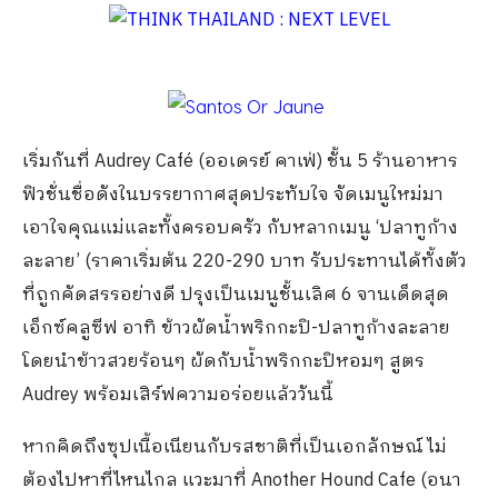
เริ่มกันที่ Audrey Café (ออเดรย์ คาเฟ่) ชั้น 5 ร้านอาหาร
ฟิวชั่นชื่อดังในบรรยากาศสุดประทับใจ จัดเมนูใหม่มา
เอาใจคุณแม่และทั้งครอบครัว กับหลากเมนู ‘ปลาทูก้าง
ละลาย’ (ราคาเริ่มต้น 220-290 บาท รับประทานได้ทั้งตัว
ที่ถูกคัดสรรอย่างดี ปรุงเป็นเมนูชั้นเลิศ 6 จานเด็ดสุด
เอ็กซ์คลูซีฟ อาทิ ข้าวผัดน้ำพริกกะปิ-ปลาทูก้างละลาย
โดยนำข้าวสวยร้อนๆ ผัดกับน้ำพริกกะปิหอมๆ สูตร
Audrey พร้อมเสิร์ฟความอร่อยแล้ววันนี้
หากคิดถึงซุปเนื้อเนียนกับรสชาติที่เป็นเอกลักษณ์ ไม่
ต้องไปหาที่ไหนไกล แวะมาที่ Another Hound Cafe (อนา