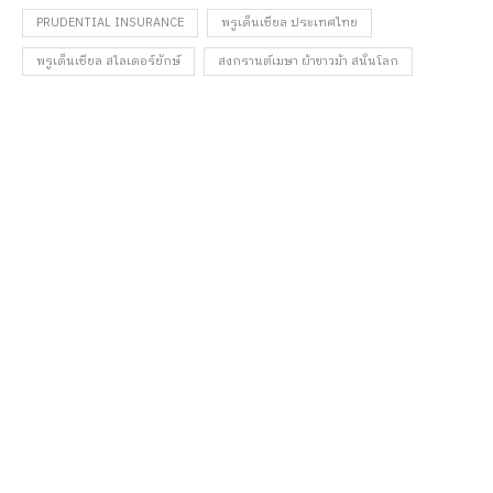
PRUDENTIAL INSURANCE
พรูเด็นเชียล ประเทศไทย
พรูเด็นเชียล สไลเดอร์ยักษ์
สงกรานต์เมษา ผ้าขาวม้า สนั่นโลก