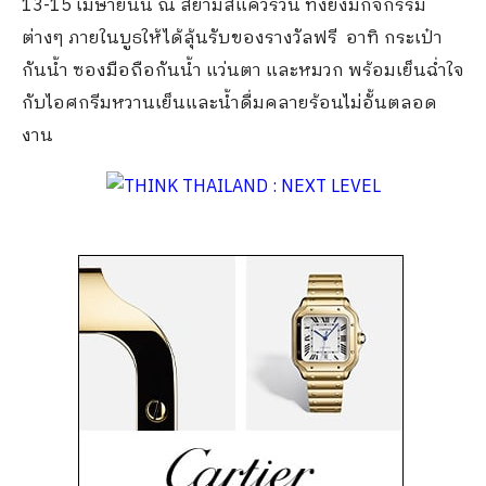
13-15 เมษายนนี้ ณ สยามสแควร์วัน ทั้งยังมีกิจกรรม
ต่างๆ ภายในบูธให้ได้ลุ้นรับของรางวัลฟรี อาทิ กระเป๋า
กันน้ำ ซองมือถือกันน้ำ แว่นตา และหมวก พร้อมเย็นฉ่ำใจ
กับไอศกรีมหวานเย็นและน้ำดื่มคลายร้อนไม่อั้นตลอด
งาน