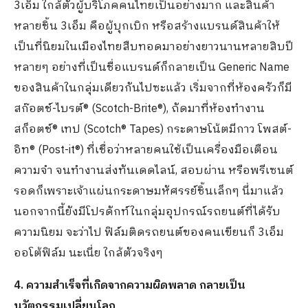
3เอ็ม ใกล้ตัวผู้บริโภคคนไทยเป็นอย่างมาก และสินค้า
หลายชิ้น 3เอ็ม คือผู้บุกเบิก หรือสร้างแบรนด์สินค้าให้
เป็นที่นิยมในเมืองไทยสืบทอดมาอย่างยาวนานหลายสิบปี
หลายๆ อย่างที่เป็นชื่อแบรนด์ก็กลายเป็น Generic Name
ของสินค้าในกลุ่มเดียวกันไปซะแล้ว เริ่มจากที่ห้องครัวก็มี
สก๊อตช์-ไบรต์® (Scotch-Brite®), ถัดมาที่ห้องทำงาน
สก็อตช์® เทป (Scotch® Tapes) กระดาษโน้ตมีกาว โพสต์-
อิท® (Post-it®) ที่เชื่อว่าหลายคนใช้เป็นเครื่องมือเตือน
ความจำ จนทำงานส่งทันเดดไลน์, สอบผ่าน หรือพรีเซนต์
รอดก็เพราะเจ้าแผ่นกระดาษมหัศรรย์ชิ้นเล็กๆ นี่มาแล้ว
นอกจากนี้ยังมีโปรดักท์ในกลุ่มอุปกรณ์รถยนต์ที่ได้รับ
ความนิยม จะว่าไป ฟิล์มติดรถยนต์ของคนเขียนก็ 3เอ็ม
ออโต้ฟิล์ม นะเนี่ย ใกล้ตัวจริงๆ
4
.
ความสำเร็จที่เกิดจากความผิดพลาด กลายเป็น
นวัตกรรมเปลี่ยนโลก