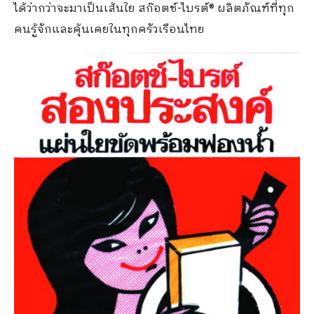
ได้ว่ากว่าจะมาเป็นเส้นใย สก๊อตช์-ไบรต์® ผลิตภัณฑ์ที่ทุก
คนรู้จักและคุ้นเคยในทุกครัวเรือนไทย