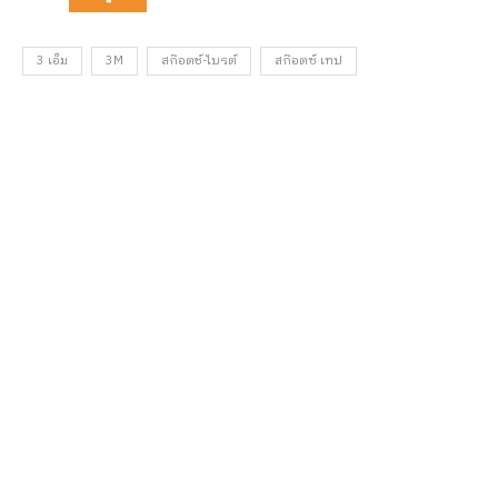
3 เอ็ม
3M
สก๊อตช์-ไบรต์
สก๊อตซ์ เทป