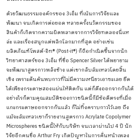
ด้วยวัฒนธรรมองค์กรของ 3เอ็ม ที่เน้นการวิจัยและ
พัฒนา จนเกิดการต่อยอด หลายครั้งนวัตกรรมของ
สินค้าก็เกิดจากความผิดพลาดจากการวิจัยทดลองนี่แห
ล่ะ และเรื่องสนุกแต่พลิกโลกมากที่สุด อย่างเช่น
ผลิตภัณฑ์โพสต์-อิท® (Post-it®) ก็ถือกำเนิดขึ้นจากนัก
วิทยาศาสตร์ของ 3เอ็ม ที่ชื่อ Spencer Silver ได้พยายาม
จะพัฒนาสูตรกาวพลังช้าง แต่เขากลับล้มเหลวโดยสิ้น
เชิง เพราะดันค้นพบกาวที่ไม่มีความเหนียวเอาซะเลย ยึด
ได้เพียงกระดาษสองแผ่นให้ติดกัน แต่ก็ดึงออกจากกันได้
อย่างไรก็ตามคุณสมบัติของกาวชนิดนี้ก็มีข้อดีตรงที่เมื่อ
แกะกระดาษออกจากกันแล้ว ก็ไม่ทิ้งคราบกาวไว้เลย ถึง
แม้จะล้มเหลวเขาก็รายงานสูตรกาว Acrylate Copolymer
Microspheres ชนิดนี้ให้กับบริษัท จนเวลาผ่านไป 4 ปี นัก
วิจัยอีกคนชื่อ Arthur Fry เกิดปัญหาในการคั่นหน้าเพลง