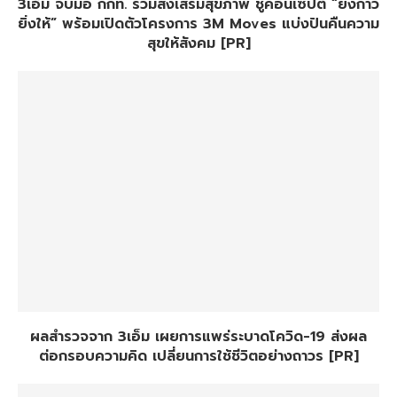
3เอ็ม จับมือ กกท. ร่วมส่งเสริมสุขภาพ ชูคอนเซปต์ “ยิ่งก้าว
ยิ่งให้” พร้อมเปิดตัวโครงการ 3M Moves แบ่งปันคืนความ
สุขให้สังคม [PR]
ผลสำรวจจาก 3เอ็ม เผยการแพร่ระบาดโควิด-19 ส่งผล
ต่อกรอบความคิด เปลี่ยนการใช้ชีวิตอย่างถาวร [PR]