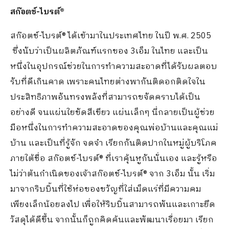
สก๊อตช์-ไบรต์
®
สก๊อตช์-ไบรต์® ได้เข้ามาในประเทศไทย ในปี พ.ศ. 2505
ซึ่งนับว่าเป็นผลิตภัณฑ์แรกของ 3เอ็ม ในไทย และเป็น
หนึ่งในอุปกรณ์ช่วยในการทำความสะอาดที่ได้รับผลตอบ
รับที่ดีเกินคาด เพราะคนไทยต่างพากันติดอกติดใจใน
ประสิทธิภาพอันทรงพลังที่สามารถขจัดคราบได้เป็น
อย่างดี จนแผ่นใยขัดสีเขียว แผ่นเล็กๆ นี่กลายเป็นผู้ช่วย
มือหนึ่งในการทำความสะอาดของคุณพ่อบ้านและคุณแม่
บ้าน และเป็นที่รู้จัก จดจำ เรียกกันติดปากในหมู่ผู้บริโภค
ภายใต้ชื่อ สก๊อตช์-ไบรต์® ที่เราคุ้นหูกันนั่นเอง และรู้หรือ
ไม่ว่าต้นกำเนิดของเจ้าสก๊อตช์-ไบรต์® จาก 3เอ็ม นั้น เริ่ม
มาจากริบบิ้นที่ใช้ห่อของขวัญที่ใส่เม็ดแร่ที่มีความคม
เพียงเล็กน้อยลงไป เพื่อให้ริบบิ้นสามารถพันและเกาะยึด
วัสดุได้ดีขึ้น จากนั้นก็ถูกคิดค้นและพัฒนาเรื่อยมา เรียก