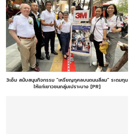
3เอ็ม สนับสนุนกิจกรรม “เหรียญกุศลบนถนนสีลม” ระดมทุน
ให้แก่เยาวชนกลุ่มเปราะบาง [PR]