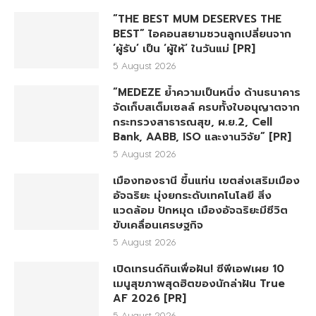
“THE BEST MUM DESERVES THE
BEST” ไอคอนสยามชวนลูกเปลี่ยนจาก
‘ผู้รับ’ เป็น ‘ผู้ให้’ ในวันแม่ [PR]
5 August 2026
“MEDEZE ย้ำความเป็นหนึ่ง ด้านธนาคาร
จัดเก็บสเต็มเซลล์ ครบทั้งใบอนุญาตจาก
กระทรวงสาธารณสุข, ผ.ย.2, Cell
Bank, AABB, ISO และงานวิจัย” [PR]
5 August 2026
เมืองทองธานี ขึ้นแท่น เขตส่งเสริมเมือง
อัจฉริยะ มุ่งยกระดับเทคโนโลยี สิ่ง
แวดล้อม ปักหมุด เมืองอัจฉริยะมีชีวิต
ขับเคลื่อนเศรษฐกิจ
5 August 2026
เปิดเทรนด์กินเพื่อฝัน! ซีพีเอฟเผย 10
เมนูสุขภาพสุดฮิตของนักล่าฝัน True
AF 2026 [PR]
5 August 2026