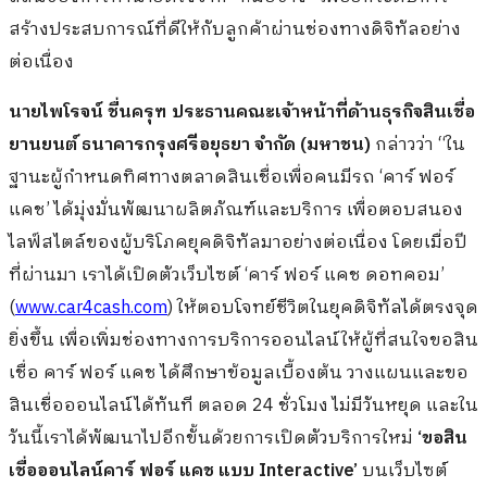
สร้างประสบการณ์ที่ดีให้กับลูกค้าผ่านช่องทางดิจิทัลอย่าง
ต่อเนื่อง
นายไพโรจน์ ชื่นครุฑ ประธานคณะเจ้าหน้าที่ด้านธุรกิจสินเชื่อ
ยานยนต์ ธนาคารกรุงศรีอยุธยา จำกัด (มหาชน)
กล่าวว่า “ใน
ฐานะผู้กำหนดทิศทางตลาดสินเชื่อเพื่อคนมีรถ ‘คาร์ ฟอร์
แคช’ ได้มุ่งมั่นพัฒนาผลิตภัณฑ์และบริการ เพื่อตอบสนอง
ไลฟ์สไตล์ของผู้บริโภคยุคดิจิทัลมาอย่างต่อเนื่อง โดยเมื่อปี
ที่ผ่านมา เราได้เปิดตัวเว็บไซต์ ‘คาร์ ฟอร์ แคช ดอทคอม’
(
www.car4cash.com
) ให้ตอบโจทย์ชีวิตในยุคดิจิทัลได้ตรงจุด
ยิ่งขึ้น เพื่อเพิ่มช่องทางการบริการออนไลน์ให้ผู้ที่สนใจขอสิน
เชื่อ คาร์ ฟอร์ แคช ได้ศึกษาข้อมูลเบื้องต้น วางแผนและขอ
สินเชื่อออนไลน์ได้ทันที ตลอด 24 ชั่วโมง ไม่มีวันหยุด และใน
วันนี้เราได้พัฒนาไปอีกขั้นด้วยการเปิดตัวบริการใหม่
‘ขอสิน
เชื่อออนไลน์คาร์ ฟอร์ แคช แบบ Interactive’
บนเว็บไซต์