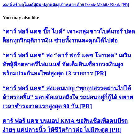
เดลล์ สร้างอุโมงค์สู่ฝัน ปลุกพลังสู่เป้าหมาย ด้วย Iconic Mobile Kiosk [PR]
You may also like
“คาร์ ฟอร์ แคช บิ๊ก ไบค์” เจาะกลุ่มชาวไบค์เกอร์ ปลด
ล็อกทุกวิกฤติการเงิน ช่วยทั้งรถและคุณได้ไปต่อ
“คาร์ ฟอร์ แคช” ส่ง “คาร์ ฟอร์ แคช โพรเทค” เสริม
ทัพสู้ศึกตลาดรีไฟแนนซ์ จัดเต็มสินเชื่อรถวงเงินสูง
พร้อมประกันอะไหล่สูงสุด 13 รายการ [PR]
“คาร์ ฟอร์ แคช” ส่งแคมเปญ “ทุกอุปสรรคผ่านไปได้
ด้วยรอยยิ้ม” มอบข้อเสนอถึงใจ รถผ่อนอยู่ก็กู้ได้ ขยาย
เวลาชำระงวดแรกสูงสุด 90 วัน [PR]
คาร์ ฟอร์ แคช บนแอป KMA ขอสินเชื่อเพื่อคนมีรถ
ง่ายๆ แค่ปลายนิ้ว ให้ชีวิตก้าวต่อ ไม่มีสะดุด [PR]