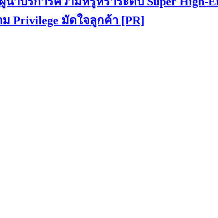
ำบริการความหรูหราระดับ Super High-E
ม Privilege มัดใจลูกค้า [PR]