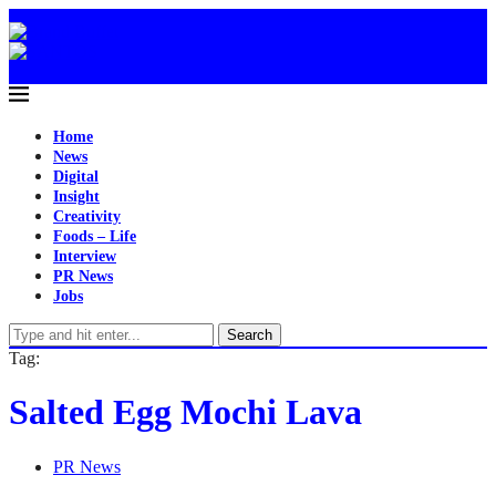
Home
News
Digital
Insight
Creativity
Foods – Life
Interview
PR News
Jobs
Search
Tag:
Salted Egg Mochi Lava
PR News