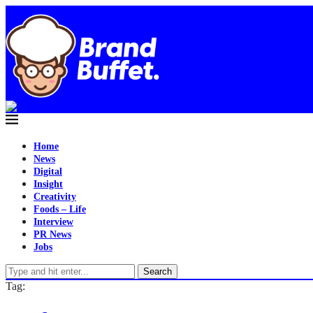
Home
News
Digital
Insight
Creativity
Foods – Life
Interview
PR News
Jobs
Search
Tag: