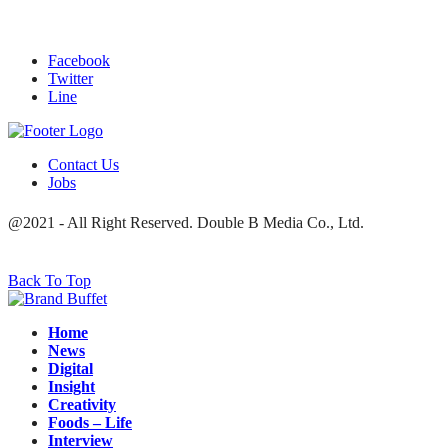
Facebook
Twitter
Line
Contact Us
Jobs
@2021 - All Right Reserved. Double B Media Co., Ltd.
Back To Top
Home
News
Digital
Insight
Creativity
Foods – Life
Interview