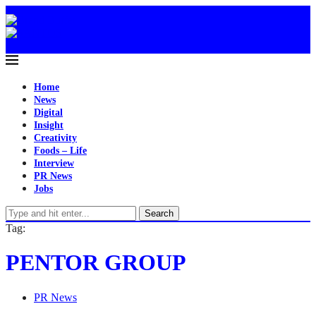
Home
News
Digital
Insight
Creativity
Foods – Life
Interview
PR News
Jobs
Search
Tag:
PENTOR GROUP
PR News