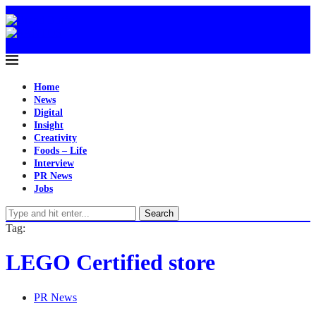
Home
News
Digital
Insight
Creativity
Foods – Life
Interview
PR News
Jobs
Search
Tag:
LEGO Certified store
PR News