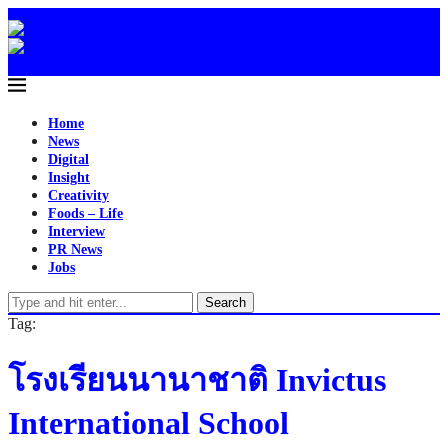
Home
News
Digital
Insight
Creativity
Foods – Life
Interview
PR News
Jobs
Search
Tag:
โรงเรียนนานาชาติ Invictus
International School