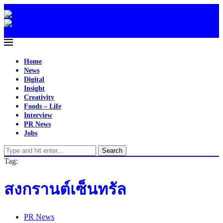
Home
News
Digital
Insight
Creativity
Foods – Life
Interview
PR News
Jobs
Search
Tag:
สงกรานต์เซ็นทรัล
PR News