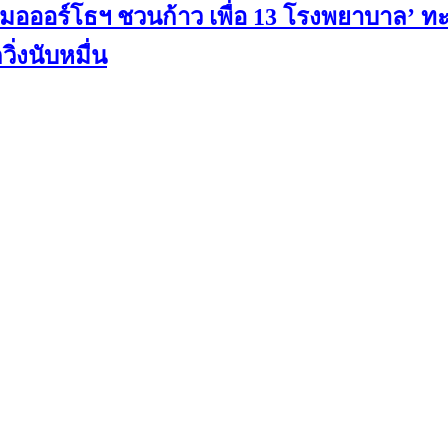
หมอออร์โธฯ ชวนก้าว เพื่อ 13 โรงพยาบาล’ ทะล
ิ่งนับหมื่น