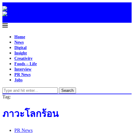
Home
News
Digital
Insight
Creativity
Foods – Life
Interview
PR News
Jobs
Search
Tag:
ภาวะโลกร้อน
PR News