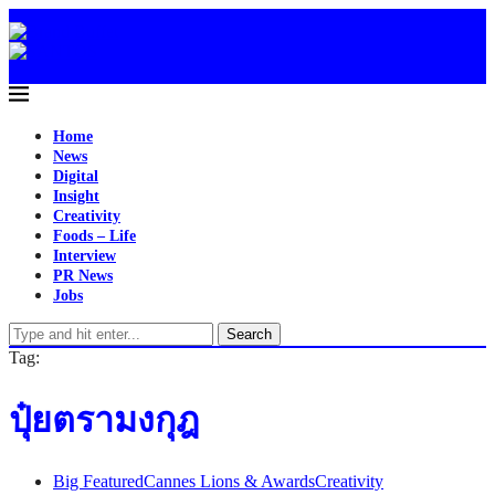
Home
News
Digital
Insight
Creativity
Foods – Life
Interview
PR News
Jobs
Search
Tag:
ปุ๋ยตรามงกุฎ
Big Featured
Cannes Lions & Awards
Creativity