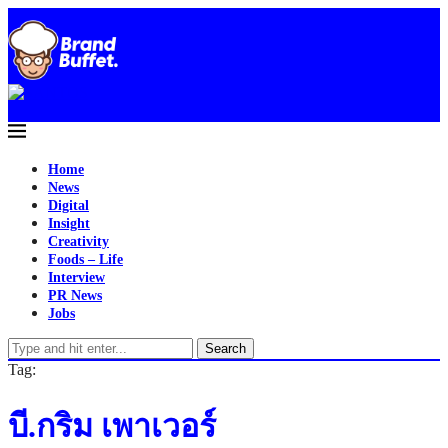
Home
News
Digital
Insight
Creativity
Foods – Life
Interview
PR News
Jobs
Search
Tag:
บี.กริม เพาเวอร์