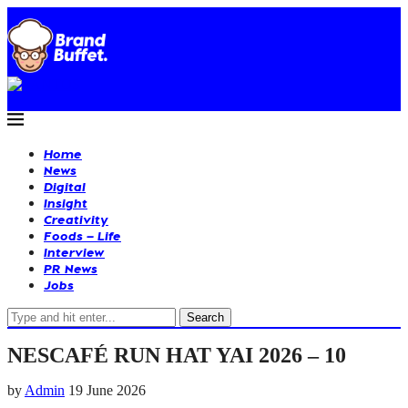
Home
News
Digital
Insight
Creativity
Foods – Life
Interview
PR News
Jobs
Search
NESCAFÉ RUN HAT YAI 2026 – 10
by
Admin
19 June 2026