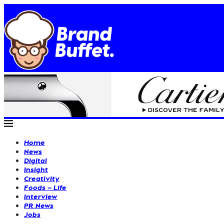
Home
News
Digital
Insight
Creativity
Foods – Life
Interview
PR News
Jobs