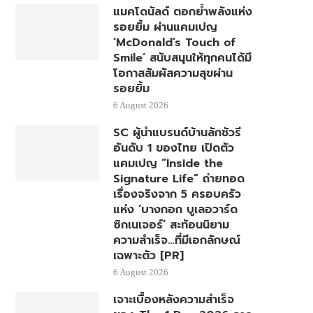
แมคโดนัลด์ ตอกย้ำพลังแห่ง
รอยยิ้ม ผ่านแคมเปญ
‘McDonald’s Touch of
Smile’ สนับสนุนให้ทุกคนได้มี
โอกาสสัมผัสความสุขผ่าน
รอยยิ้ม
6 August 2026
SC ผู้นำแบรนด์บ้านลักชัวรี
อันดับ 1 ของไทย เปิดตัว
แคมเปญ “Inside the
Signature Life” ถ่ายทอด
เรื่องจริงจาก 5 ครอบครัว
แห่ง ‘บางกอก บูเลอวาร์ด
ซิกเนเจอร์’ สะท้อนนิยาม
ความสำเร็จ…ที่มีเอกลักษณ์
เฉพาะตัว [PR]
6 August 2026
เจาะเบื้องหลังความสำเร็จ