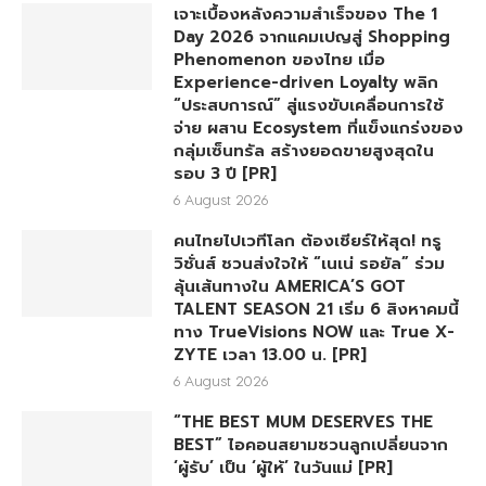
เจาะเบื้องหลังความสำเร็จของ The 1
Day 2026 จากแคมเปญสู่ Shopping
Phenomenon ของไทย เมื่อ
Experience-driven Loyalty พลิก
“ประสบการณ์” สู่แรงขับเคลื่อนการใช้
จ่าย ผสาน Ecosystem ที่แข็งแกร่งของ
กลุ่มเซ็นทรัล สร้างยอดขายสูงสุดใน
รอบ 3 ปี [PR]
6 August 2026
คนไทยไปเวทีโลก ต้องเชียร์ให้สุด! ทรู
วิชั่นส์ ชวนส่งใจให้ “เนเน่ รอยัล” ร่วม
ลุ้นเส้นทางใน AMERICA’S GOT
TALENT SEASON 21 เริ่ม 6 สิงหาคมนี้
ทาง TrueVisions NOW และ True X-
ZYTE เวลา 13.00 น. [PR]
6 August 2026
“THE BEST MUM DESERVES THE
BEST” ไอคอนสยามชวนลูกเปลี่ยนจาก
‘ผู้รับ’ เป็น ‘ผู้ให้’ ในวันแม่ [PR]