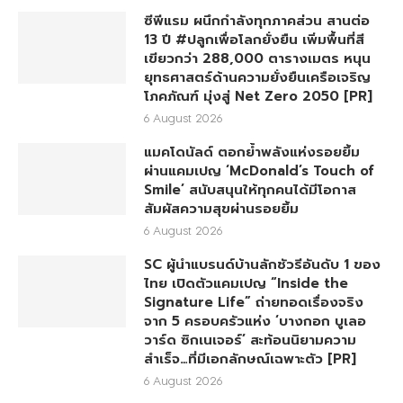
ซีพีแรม ผนึกกำลังทุกภาคส่วน สานต่อ
13 ปี #ปลูกเพื่อโลกยั่งยืน เพิ่มพื้นที่สี
เขียวกว่า 288,000 ตารางเมตร หนุน
ยุทธศาสตร์ด้านความยั่งยืนเครือเจริญ
โภคภัณฑ์ มุ่งสู่ Net Zero 2050 [PR]
6 August 2026
แมคโดนัลด์ ตอกย้ำพลังแห่งรอยยิ้ม
ผ่านแคมเปญ ‘McDonald’s Touch of
Smile’ สนับสนุนให้ทุกคนได้มีโอกาส
สัมผัสความสุขผ่านรอยยิ้ม
6 August 2026
SC ผู้นำแบรนด์บ้านลักชัวรีอันดับ 1 ของ
ไทย เปิดตัวแคมเปญ “Inside the
Signature Life” ถ่ายทอดเรื่องจริง
จาก 5 ครอบครัวแห่ง ‘บางกอก บูเลอ
วาร์ด ซิกเนเจอร์’ สะท้อนนิยามความ
สำเร็จ…ที่มีเอกลักษณ์เฉพาะตัว [PR]
6 August 2026