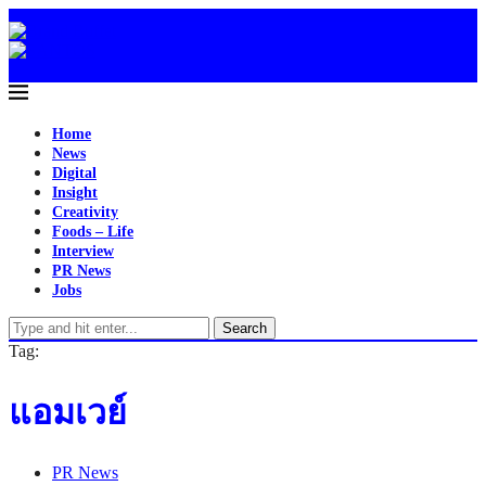
Home
News
Digital
Insight
Creativity
Foods – Life
Interview
PR News
Jobs
Search
Tag:
แอมเวย์
PR News