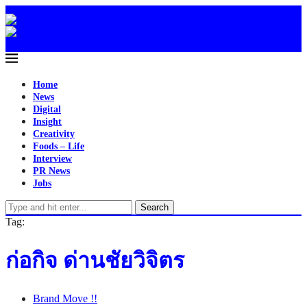
Home
News
Digital
Insight
Creativity
Foods – Life
Interview
PR News
Jobs
Search
Tag:
ก่อกิจ ด่านชัยวิจิตร
Brand Move !!